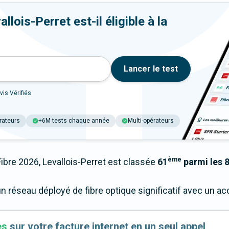
lois-Perret est-il éligible à la
Lancer le test
vis Vérifiés
rateurs
+6M tests chaque année
Multi-opérateurs
ème
re 2026, Levallois-Perret est classée
61
parmi les 8
un réseau déployé de fibre optique significatif avec un 
es
sur votre facture internet en un seul appel