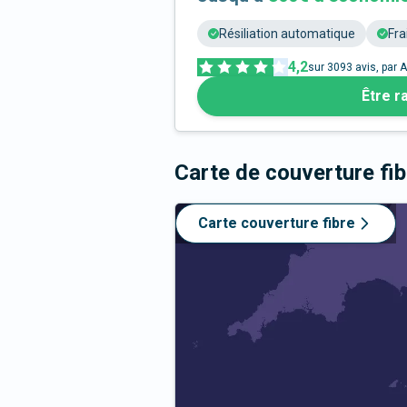
Résiliation automatique
Fra
4,2
sur
3093
avis, par A
Être r
Carte de couverture fi
Carte couverture fibre