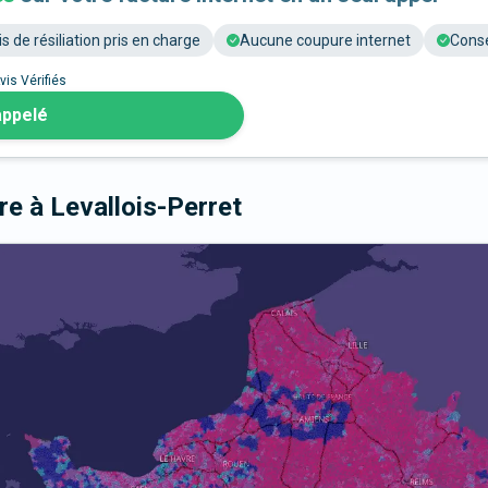
is de résiliation pris en charge
Aucune coupure internet
Conse
vis Vérifiés
appelé
bre
à Levallois-Perret