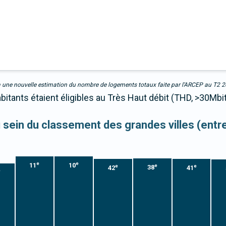
due à une nouvelle estimation du nombre de logements totaux faite par l’ARCEP au T2 
abitants étaient éligibles au Très Haut débit (THD, >30Mbi
au sein du classement des grandes villes (ent
e
e
11
10
e
e
e
38
42
41
e