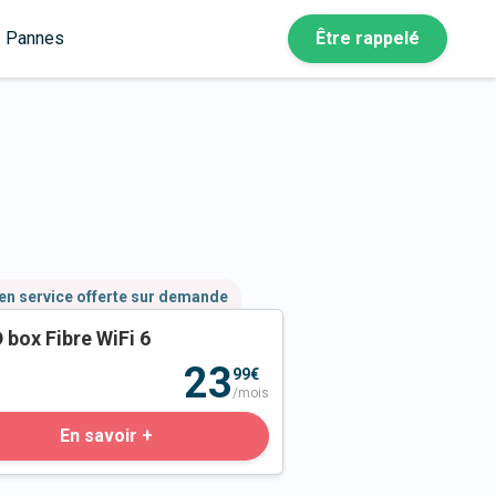
Pannes
Être rappelé
en service offerte sur demande
 box Fibre WiFi 6
23
99€
/mois
En savoir +