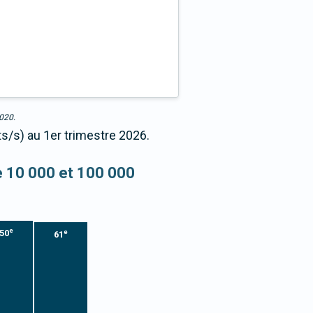
2020.
ts/s) au 1er trimestre 2026.
re 10 000 et 100 000
e
50
e
61