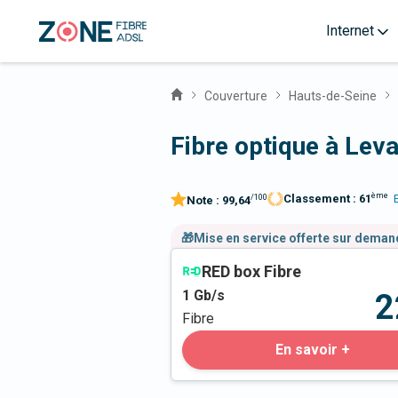
Internet
Couverture
Hauts-de-Seine
Fibre optique à Leva
ème
Classement :
61
/100
Note :
99,64
🎁Mise en service offerte sur dema
RED box Fibre
1
Gb/s
2
Fibre
En savoir +