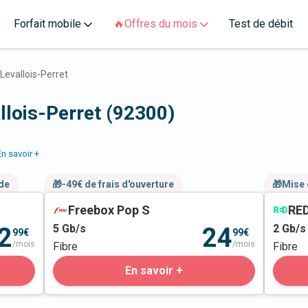
Forfait mobile
🔥Offres du mois
Test de débit
Levallois-Perret
llois-Perret (92300)
En savoir +
nde
🎁-49€ de frais d'ouverture
🎁Mise 
Freebox Pop S
RED
5
Gb/s
2
Gb/s
2
24
99€
99€
/mois
/mois
Fibre
Fibre
En savoir +