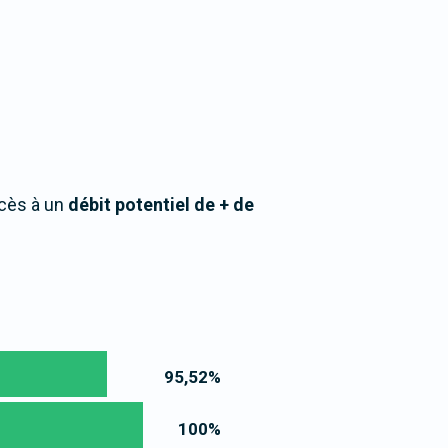
ccès à un
débit potentiel de + de
95,52
%
100
%