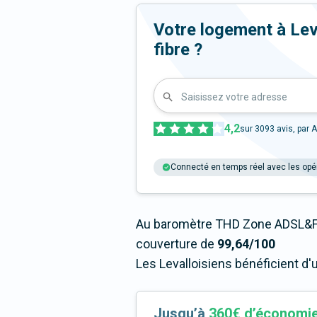
Votre logement à Leval
fibre ?
Saisissez votre adresse
4,2
sur
3093
avis, par A
Connecté en temps réel avec les opé
Au baromètre THD Zone ADSL&Fib
couverture de
99,64/100
Les Levalloisiens bénéficient d'
Jusqu’à
360€ d’économi