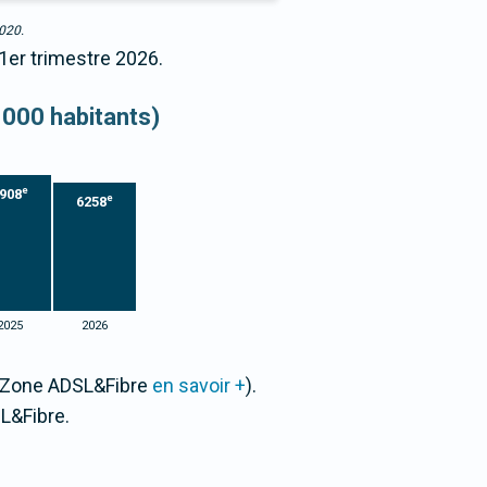
2020.
 1er trimestre 2026.
 000 habitants)
e
908
e
6258
2025
2026
ar Zone ADSL&Fibre
en savoir +
).
L&Fibre.