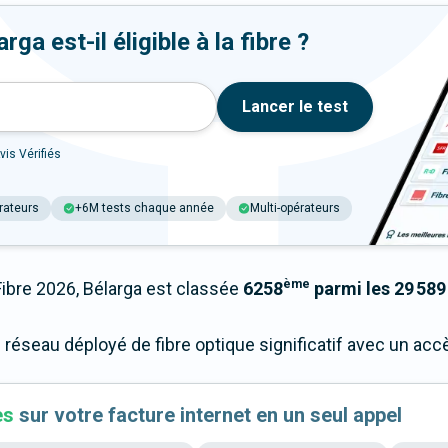
ga est-il éligible à la fibre ?
Lancer le test
vis Vérifiés
rateurs
+6M tests chaque année
Multi-opérateurs
ème
bre 2026, Bélarga est classée
6258
parmi les 29 589
n réseau déployé de fibre optique significatif avec un a
es
sur votre facture internet en un seul appel