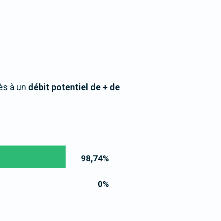
ès à un
débit potentiel de + de
98,74
%
0
%