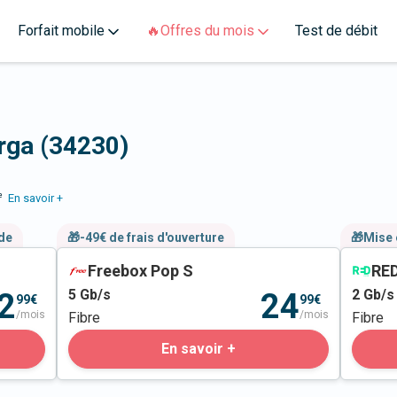
Forfait mobile
🔥Offres du mois
Test de débit
arga (34230)
e
En savoir +
nde
🎁-49€ de frais d'ouverture
🎁Mise 
Freebox Pop S
RED
5
Gb/s
2
Gb/s
2
24
99€
99€
/mois
/mois
Fibre
Fibre
En savoir +