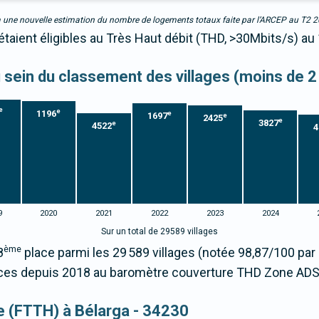
due à une nouvelle estimation du nombre de logements totaux faite par l’ARCEP au T2 
étaient éligibles au Très Haut débit (THD, >30Mbits/s) au
au sein du classement des villages (moins de 2
e
e
1196
e
1697
e
2425
e
3827
e
4522
4
9
2020
2021
2022
2023
2024
Sur un total de 29589 villages
ème
8
place parmi les 29 589 villages (notée 98,87/100 p
es depuis 2018 au baromètre couverture THD Zone ADS
ue (FTTH) à Bélarga - 34230