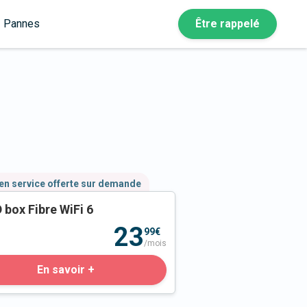
Pannes
Être rappelé
en service offerte sur demande
 box Fibre WiFi 6
23
99€
/mois
En savoir +