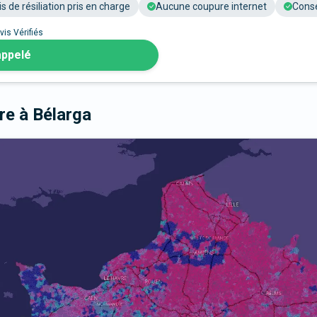
is de résiliation pris en charge
Aucune coupure internet
Conse
vis Vérifiés
appelé
bre
à Bélarga