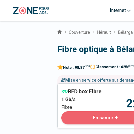
Internet
Couverture
Hérault
Bélarga
Fibre optique à Bél
èm
Classement :
6258
/100
Note :
98,87
🎁Mise en service offerte sur dema
RED box Fibre
1
Gb/s
2
Fibre
En savoir +