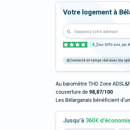
Votre logement à Bélar
Saisissez votre adresse
4,2
sur
3093
avis, par A
Connecté en temps réel avec les opé
Au baromètre THD Zone ADSL&Fi
couverture de
98,87/100
Les Bélarganais bénéficient d'u
Jusqu’à
360€ d’économi