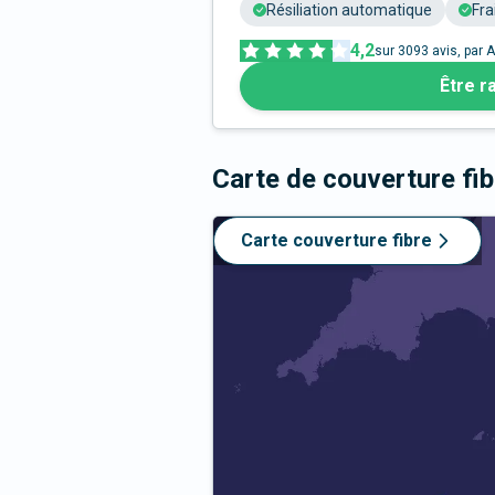
Résiliation automatique
Fra
4,2
sur
3093
avis, par A
Être r
Carte de couverture fi
Carte couverture fibre