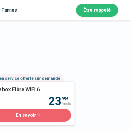
Pannes
Être rappelé
en service offerte sur demande
 box Fibre WiFi 6
23
99€
/mois
En savoir +