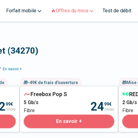
Forfait mobile
🔥Offres du mois
Test de débit
et (34270)
e
En savoir +
nde
🎁-49€ de frais d'ouverture
🎁Mise 
Freebox Pop S
RED
5
Gb/s
2
Gb/s
2
24
99€
99€
/mois
/mois
Fibre
Fibre
En savoir +