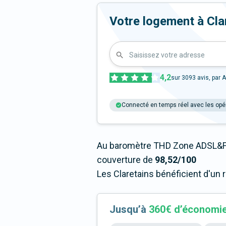
Votre logement à Clare
Saisissez votre adresse
4,2
sur
3093
avis, par A
Connecté en temps réel avec les opé
Au baromètre THD Zone ADSL&Fi
couverture de
98,52/100
Les Claretains bénéficient d'un 
Jusqu’à
360€ d’économi