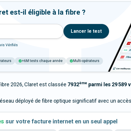
t est-il éligible à la fibre ?
Lancer le test
vis Vérifiés
rateurs
+6M tests chaque année
Multi-opérateurs
ème
bre 2026, Claret est classée
7932
parmi les 29 589 v
réseau déployé de fibre optique significatif avec un acc
es
sur votre facture internet en un seul appel