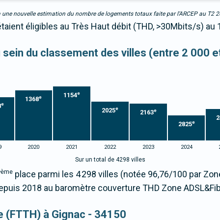
due à une nouvelle estimation du nombre de logements totaux faite par l’ARCEP au T2 
taient éligibles au Très Haut débit (THD, >30Mbits/s) au 
u sein du classement des villes (entre 2 000 
e
1154
e
1368
e
8
e
2025
e
2163
2
e
2825
9
2020
2021
2022
2023
2024
Sur un total de 4298 villes
ème
7
place parmi les 4 298 villes (notée 96,76/100 par Z
puis 2018 au baromètre couverture THD Zone ADSL&Fib
que (FTTH) à Gignac - 34150