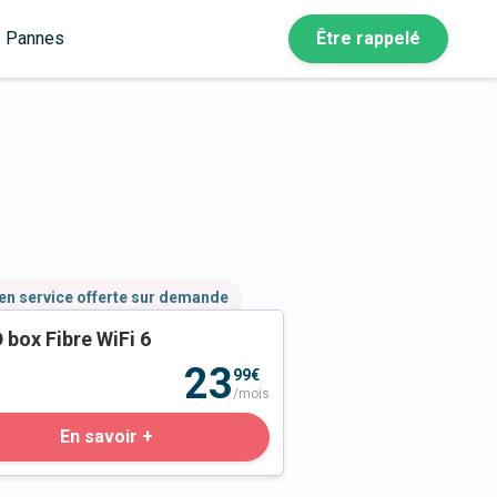
Pannes
Être rappelé
en service offerte sur demande
 box Fibre WiFi 6
23
99€
/mois
En savoir +