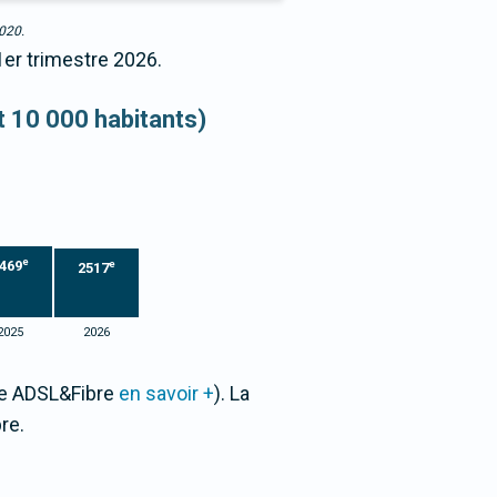
2020.
1er trimestre 2026.
et 10 000 habitants)
e
469
e
2517
2025
2026
one ADSL&Fibre
en savoir +
). La
re.