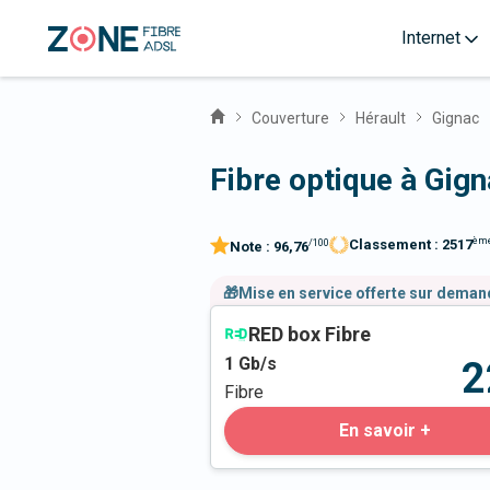
Internet
Couverture
Hérault
Gignac
Fibre optique à Gig
èm
Classement :
2517
/100
Note :
96,76
🎁Mise en service offerte sur dema
RED box Fibre
1
Gb/s
2
Fibre
En savoir +