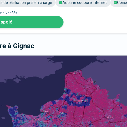
is de résiliation pris en charge
Aucune coupure internet
Conse
vis Vérifiés
appelé
bre
à Gignac