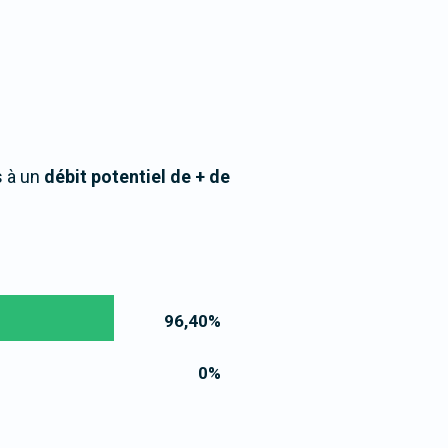
s à un
débit potentiel de + de
96,40
%
0
%