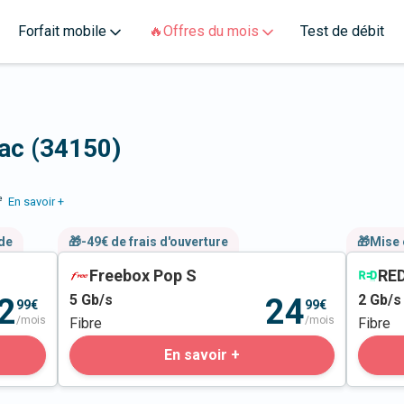
Forfait mobile
🔥Offres du mois
Test de débit
nac (34150)
e
En savoir +
nde
🎁-49€ de frais d'ouverture
🎁Mise 
Freebox Pop S
RED
5
Gb/s
2
Gb/s
2
24
99€
99€
/mois
/mois
Fibre
Fibre
En savoir +