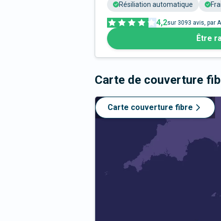
Résiliation automatique
Fra
4,2
sur
3093
avis, par A
Être r
Carte de couverture fi
Carte couverture fibre