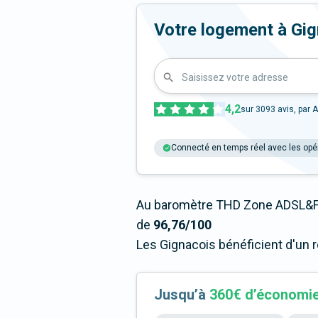
Votre logement à Gigna
Saisissez votre adresse
4,2
sur
3093
avis, par A
Connecté en temps réel avec les opé
Au baromètre THD Zone ADSL&Fi
de
96,76/100
Les Gignacois bénéficient d'un 
Jusqu’à
360€ d’économi