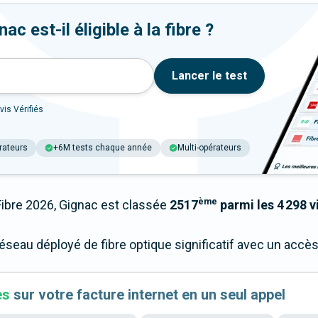
c est-il éligible à la fibre ?
Lancer le test
vis Vérifiés
rateurs
+6M tests chaque année
Multi-opérateurs
ème
bre 2026, Gignac est classée
2517
parmi les 4 298 vi
réseau déployé de fibre optique significatif avec un acc
es
sur votre facture internet en un seul appel