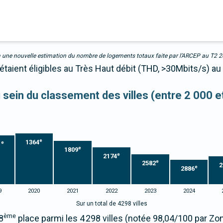
due à une nouvelle estimation du nombre de logements totaux faite par l’ARCEP au T2 
étaient éligibles au Très Haut débit (THD, >30Mbits/s) au
u sein du classement des villes (entre 2 000 
e
1364
e
1
e
1809
e
2174
e
2582
2
e
2886
9
2020
2021
2022
2023
2024
Sur un total de 4298 villes
ème
8
place parmi les 4 298 villes (notée 98,04/100 par Z