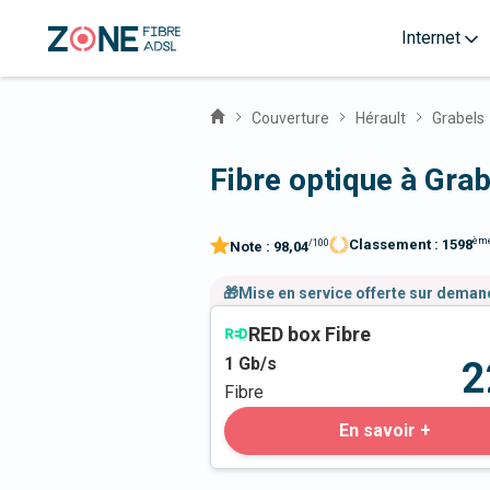
Internet
Couverture
Hérault
Grabels
Fibre optique à Gra
èm
Classement :
1598
/100
Note :
98,04
🎁Mise en service offerte sur dema
RED box Fibre
1
Gb/s
2
Fibre
En savoir +