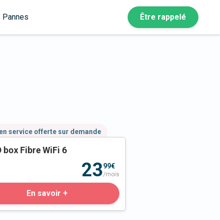
Pannes
Être rappelé
en service offerte sur demande
 box Fibre WiFi 6
23
99€
/mois
En savoir +