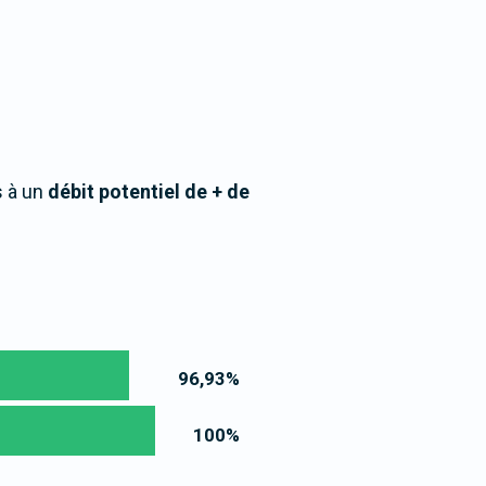
s à un
débit potentiel de + de
96,93
%
100
%