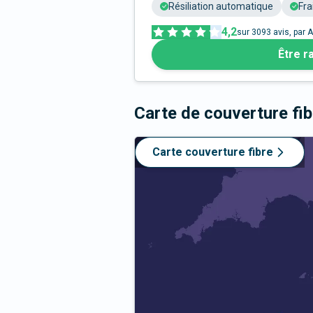
Résiliation automatique
Fra
4,2
sur
3093
avis, par A
Être r
Carte de couverture fi
Carte couverture fibre