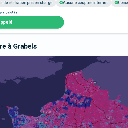
is de résiliation pris en charge
Aucune coupure internet
Conse
vis Vérifiés
appelé
bre
à Grabels