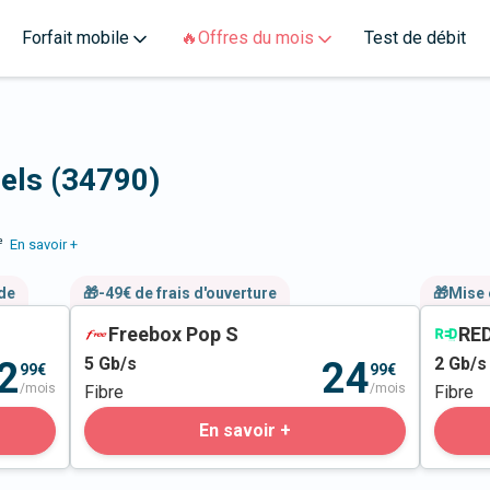
Forfait mobile
🔥Offres du mois
Test de débit
bels (34790)
e
En savoir +
nde
🎁-49€ de frais d'ouverture
🎁Mise 
Freebox Pop S
RED
5
Gb/s
2
Gb/s
2
24
99€
99€
/mois
/mois
Fibre
Fibre
En savoir +