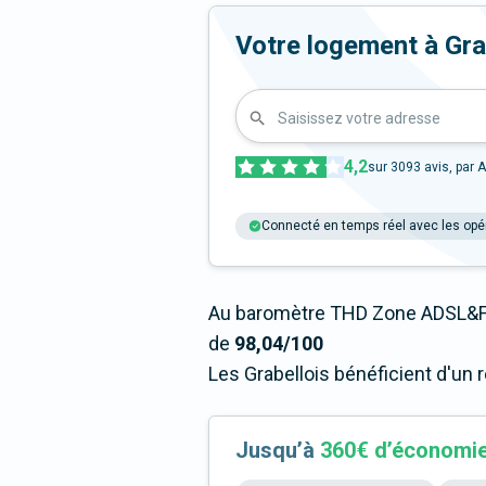
Votre logement à Grabe
Saisissez votre adresse
4,2
sur
3093
avis, par A
Connecté en temps réel avec les opé
Au baromètre THD Zone ADSL&Fi
de
98,04/100
Les Grabellois bénéficient d'un 
Jusqu’à
360€ d’économi