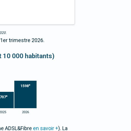
2020.
 1er trimestre 2026.
et 10 000 habitants)
e
1598
e
707
2025
2026
one ADSL&Fibre
en savoir +
). La