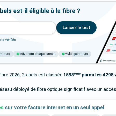
ls est-il éligible à la fibre ?
Lancer le test
vis Vérifiés
rateurs
+6M tests chaque année
Multi-opérateurs
ème
bre 2026, Grabels est classée
1598
parmi les 4 298 v
réseau déployé de fibre optique significatif avec un acc
es
sur votre facture internet en un seul appel