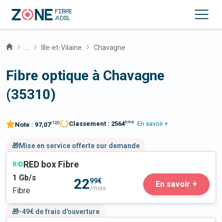
...
Ille-et-Vilaine
Chavagne
Fibre optique à Chavagne
(35310)
ème
Classement :
2564
En savoir +
/100
Note :
97,07
🎁Mise en service offerte sur demande
RED box Fibre
1
Gb/s
22
99€
En savoir +
/mois
Fibre
🎁-49€ de frais d'ouverture