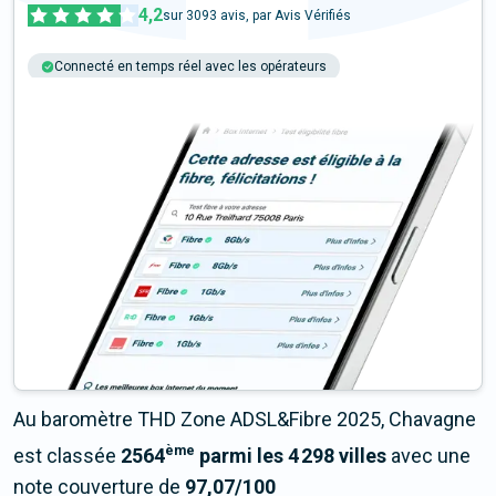
4,2
sur
3093
avis, par Avis Vérifiés
Connecté en temps réel avec les opérateurs
+6M tests chaque année
Multi-opérateurs
Au baromètre THD Zone ADSL&Fibre 2025, Chavagne
ème
est classée
2564
parmi les 4 298 villes
avec une
note couverture de
97,07/100