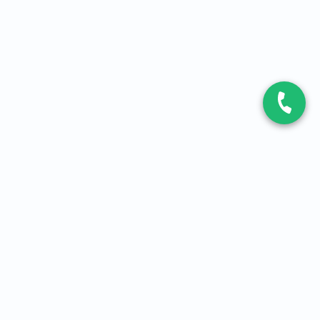
CONTACT
Contactez-nous
Expert fibre et 5G
01 86 76 06 08
4,2
sur
3093
avis, par Avis Vérifiés