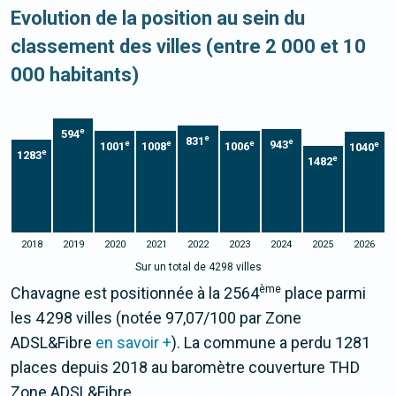
Evolution de la position au sein du
classement des villes (entre 2 000 et 10
000 habitants)
e
594
e
831
e
943
e
e
e
e
1001
1008
1006
1040
e
1283
e
1482
2018
2019
2020
2021
2022
2023
2024
2025
2026
Sur un total de 4298 villes
ème
Chavagne est positionnée à la 2564
place parmi
les 4 298 villes (notée 97,07/100 par Zone
ADSL&Fibre
en savoir +
). La commune a perdu 1281
places depuis 2018 au baromètre couverture THD
Zone ADSL&Fibre.