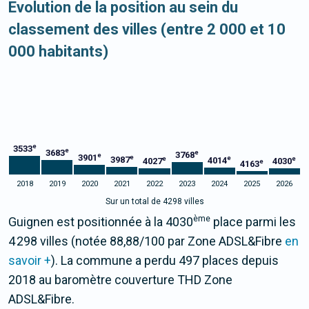
Evolution de la position au sein du
classement des villes (entre 2 000 et 10
000 habitants)
e
3533
e
3683
e
3768
e
3901
e
e
3987
e
e
4014
4027
4030
e
4163
2018
2019
2020
2021
2022
2023
2024
2025
2026
Sur un total de 4298 villes
ème
Guignen est positionnée à la 4030
place parmi les
4 298 villes (notée 88,88/100 par Zone ADSL&Fibre
en
savoir +
). La commune a perdu 497 places depuis
2018 au baromètre couverture THD Zone
ADSL&Fibre.