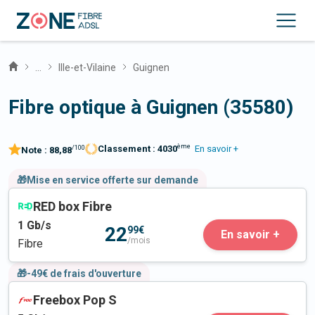
...
Ille-et-Vilaine
Guignen
Fibre optique à Guignen (35580)
ème
Classement :
4030
En savoir +
/100
Note :
88,88
🎁Mise en service offerte sur demande
RED box Fibre
1
Gb/s
22
99€
En savoir +
/mois
Fibre
🎁-49€ de frais d'ouverture
Freebox Pop S