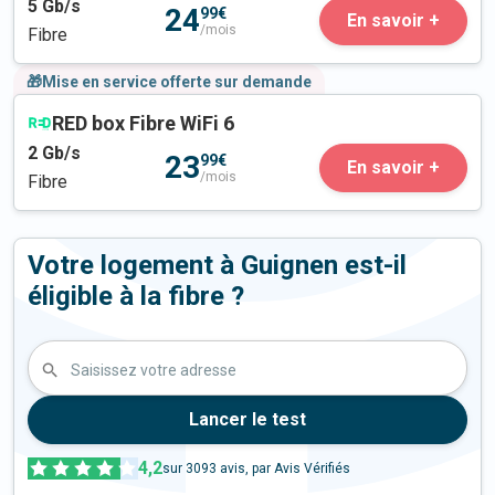
5
Gb/s
24
99€
En savoir +
/mois
Fibre
🎁Mise en service offerte sur demande
RED box Fibre WiFi 6
2
Gb/s
23
99€
En savoir +
/mois
Fibre
Votre logement à Guignen est-il
éligible à la fibre ?
Saisissez votre adresse
Lancer le test
4,2
sur
3093
avis, par Avis Vérifiés