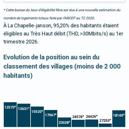
* Cette baisse du taux d’éligibilité fibre est due à une nouvelle estimation du
nombre de logements totaux faite par l’ARCEP au T2 2020.
À La Chapelle-janson, 95,20% des habitants étaient
éligibles au Très Haut débit (THD, >30Mbits/s) au 1er
trimestre 2026.
Evolution de la position au sein du
classement des villages (moins de 2 000
habitants)
e
12573
e
13631
e
15520
e
e
17967
18140
e
e
24426
24574
e
27253
e
23028