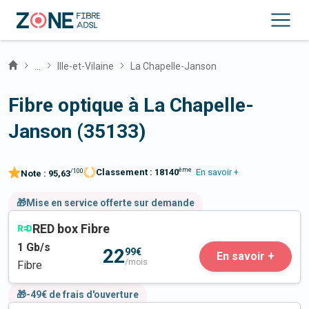
...
Ille-et-Vilaine
La Chapelle-Janson
Fibre optique à La Chapelle-
Janson (35133)
ème
Classement :
18140
En savoir +
/100
Note :
95,63
🎁Mise en service offerte sur demande
RED box Fibre
1
Gb/s
22
99€
En savoir +
/mois
Fibre
🎁-49€ de frais d'ouverture