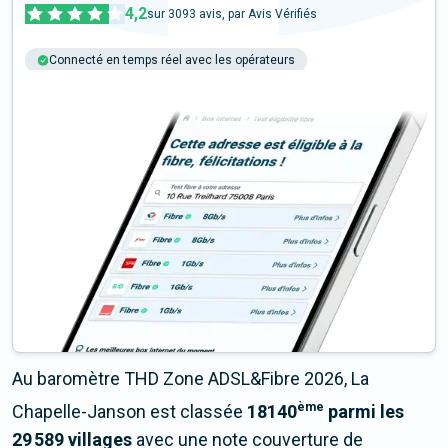
4,2
sur
3093
avis, par Avis Vérifiés
Connecté en temps réel avec les opérateurs
+6M tests chaque année
Multi-opérateurs
Au baromètre THD Zone ADSL&Fibre 2026, La
ème
Chapelle-Janson est classée
18140
parmi les
29 589 villages
avec une note couverture de