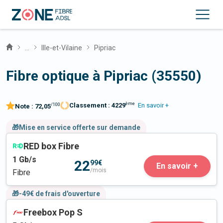
...
Ille-et-Vilaine
Pipriac
Fibre optique à Pipriac (35550)
ème
Classement :
4229
En savoir +
/100
Note :
72,05
🎁Mise en service offerte sur demande
RED box Fibre
1
Gb/s
22
99€
En savoir +
/mois
Fibre
🎁-49€ de frais d'ouverture
Freebox Pop S