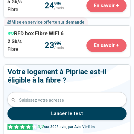
5
Gb/s
24
99€
En savoir +
/mois
Fibre
🎁Mise en service offerte sur demande
RED box Fibre WiFi 6
2
Gb/s
23
99€
En savoir +
/mois
Fibre
Votre logement à Pipriac est-il
éligible à la fibre ?
Saisissez votre adresse
Lancer le test
4,2
sur
3093
avis, par Avis Vérifiés