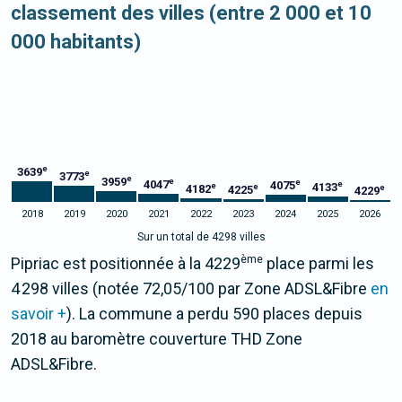
classement des villes (entre 2 000 et 10
000 habitants)
e
3639
e
3773
e
3959
e
e
4047
4075
e
4133
e
e
4182
e
4225
4229
2018
2019
2020
2021
2022
2023
2024
2025
2026
Sur un total de 4298 villes
ème
Pipriac est positionnée à la 4229
place parmi les
4 298 villes (notée 72,05/100 par Zone ADSL&Fibre
en
savoir +
). La commune a perdu 590 places depuis
2018 au baromètre couverture THD Zone
ADSL&Fibre.