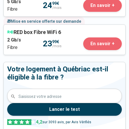
5
Gb/s
24
99€
En savoir +
/mois
Fibre
🎁Mise en service offerte sur demande
RED box Fibre WiFi 6
2
Gb/s
23
99€
En savoir +
/mois
Fibre
Votre logement à Québriac est-il
éligible à la fibre ?
Saisissez votre adresse
Lancer le test
4,2
sur
3093
avis, par Avis Vérifiés