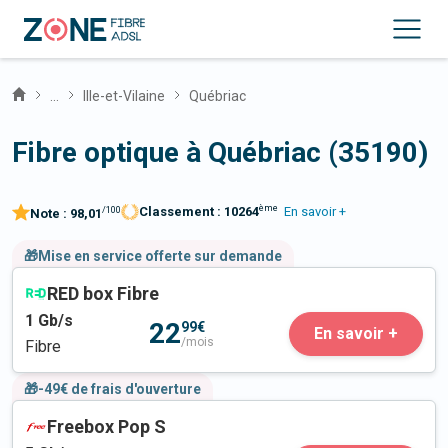
...
Ille-et-Vilaine
Québriac
Fibre optique à Québriac (35190)
ème
Classement :
10264
En savoir +
/100
Note :
98,01
🎁Mise en service offerte sur demande
RED box Fibre
1
Gb/s
22
99€
En savoir +
/mois
Fibre
🎁-49€ de frais d'ouverture
Freebox Pop S