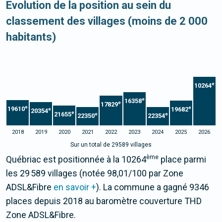
Evolution de la position au sein du
classement des villages (moins de 2 000
habitants)
e
10264
e
16358
e
17829
e
e
19610
19682
e
20354
e
21655
e
e
22350
22354
2018
2019
2020
2021
2022
2023
2024
2025
2026
Sur un total de 29589 villages
ème
Québriac est positionnée à la 10264
place parmi
les 29 589 villages (notée 98,01/100 par Zone
ADSL&Fibre
en savoir +
). La commune a gagné 9346
places depuis 2018 au baromètre couverture THD
Zone ADSL&Fibre.