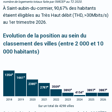
nombre de logements totaux faite par l’ARCEP au T2 2020.
À Saint-aubin-du-cormier, 90,67% des habitants
étaient éligibles au Très Haut débit (THD, >30Mbits/s)
au 1er trimestre 2026.
Evolution de la position au sein du
classement des villes (entre 2 000 et 10
000 habitants)
e
1354
e
1661
e
2385
e
3509
e
2787
e
e
e
3893
3897
3887
e
4154
2018
2019
2020
2021
2022
2023
2024
2025
2026
Sur un total de 4298 villes