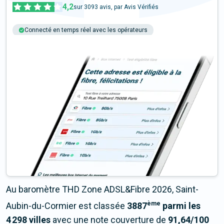
4,2
sur
3093
avis, par Avis Vérifiés
Connecté en temps réel avec les opérateurs
+6M tests chaque année
Multi-opérateurs
Au baromètre THD Zone ADSL&Fibre 2026, Saint-
ème
Aubin-du-Cormier est classée
3887
parmi les
4 298 villes
avec une note couverture de
91,64/100