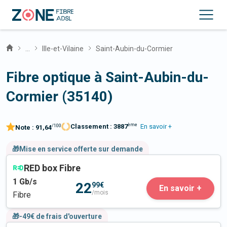
...
Ille-et-Vilaine
Saint-Aubin-du-Cormier
Fibre optique à Saint-Aubin-du-
Cormier (35140)
ème
Classement :
3887
En savoir +
/100
Note :
91,64
🎁Mise en service offerte sur demande
RED box Fibre
1
Gb/s
22
99€
En savoir +
/mois
Fibre
🎁-49€ de frais d'ouverture