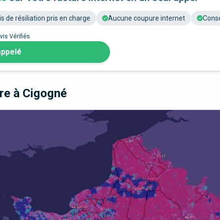
is de résiliation pris en charge
Aucune coupure internet
Conse
vis Vérifiés
appelé
bre
à Cigogné