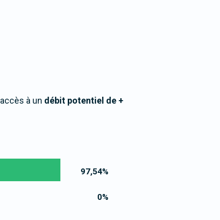
 accès à un
débit potentiel de +
97,54
%
0
%