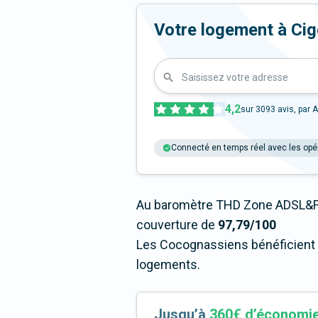
Votre logement à Cigog
Saisissez votre adresse
4,2
sur
3093
avis, par A
Connecté en temps réel avec les opé
Au baromètre THD Zone ADSL&Fi
couverture de
97,79/100
Les Cocognassiens bénéficient d
logements.
Jusqu’à
360€ d’économi