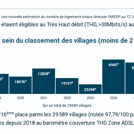
due à une nouvelle estimation du nombre de logements totaux faite par l’ARCEP au T2 
étaient éligibles au Très Haut débit (THD, >30Mbits/s) au
au sein du classement des villages (moins de 2
e
6945
8
e
12838
e
5
e
18076
e
19107
e
23298
9
2020
2021
2022
2023
2024
Sur un total de 29589 villages
ème
216
place parmi les 29 589 villages (notée 97,79/100
s depuis 2018 au baromètre couverture THD Zone ADSL