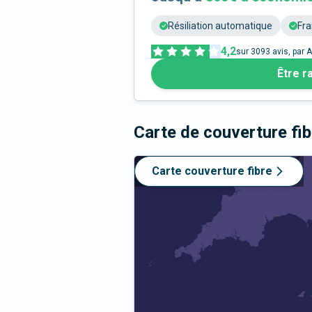
Résiliation automatique
Fra
4,2
sur
3093
avis, par A
Être r
Carte de couverture fi
Carte couverture fibre