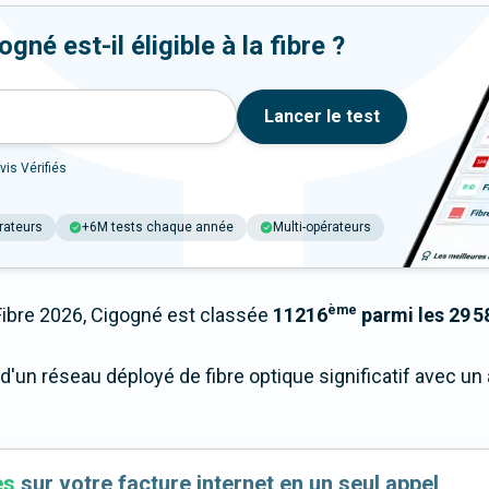
né est-il éligible à la fibre ?
Lancer le test
vis Vérifiés
rateurs
+6M tests chaque année
Multi-opérateurs
ème
bre 2026, Cigogné est classée
11216
parmi les 29 5
'un réseau déployé de fibre optique significatif avec u
es
sur votre facture internet en un seul appel