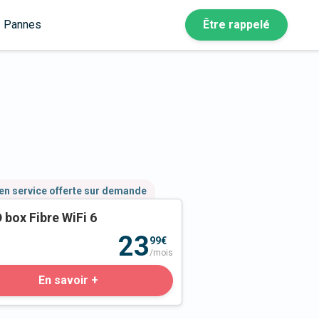
Pannes
Être rappelé
en service offerte sur demande
 box Fibre WiFi 6
23
99€
/mois
En savoir +