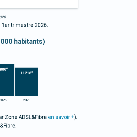
2020.
 1er trimestre 2026.
 000 habitants)
e
800
e
11216
2025
2026
 par Zone ADSL&Fibre
en savoir +
).
&Fibre.