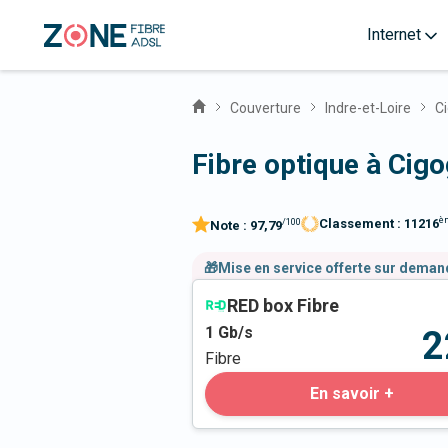
Internet
Couverture
Indre-et-Loire
C
Fibre optique à Cig
è
Classement :
11216
/100
Note :
97,79
🎁Mise en service offerte sur dema
RED box Fibre
1
Gb/s
2
Fibre
En savoir +