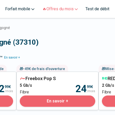
Forfait mobile
🔥Offres du mois
Test de débit
igogné
ogné (37310)
me
En savoir +
nde
🎁-49€ de frais d'ouverture
🎁Mise 
Freebox Pop S
RED
5
Gb/s
2
Gb/s
2
24
99€
99€
/mois
/mois
Fibre
Fibre
En savoir +