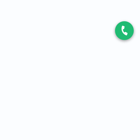
CONTACT
Contactez-nous
Expert fibre et 5G
01 86 76 06 08
4,2
sur
3093
avis, par Avis Vérifiés