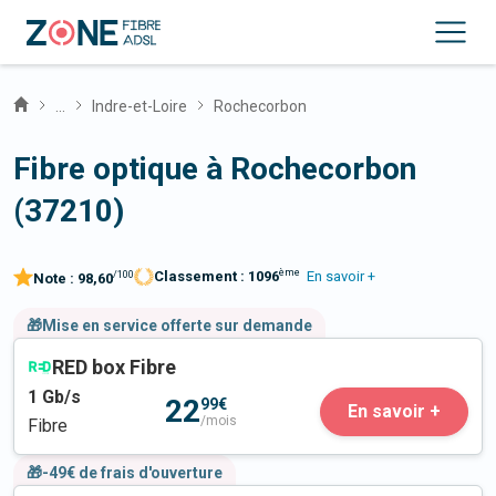
...
Indre-et-Loire
Rochecorbon
Fibre optique à Rochecorbon
(37210)
ème
Classement :
1096
En savoir +
/100
Note :
98,60
🎁Mise en service offerte sur demande
RED box Fibre
1
Gb/s
22
99€
En savoir +
/mois
Fibre
🎁-49€ de frais d'ouverture