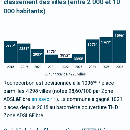
classement des villes (entre 2 000 et 10
000 habitants)
e
1096
e
1761
e
1976
e
2117
e
2381
e
3476
e
2937
e
3852
e
3393
2018
2019
2020
2021
2022
2023
2024
2025
2026
Sur un total de 4298 villes
ème
Rochecorbon est positionnée à la 1096
place
parmi les 4 298 villes (notée 98,60/100 par Zone
ADSL&Fibre
en savoir +
). La commune a gagné 1021
places depuis 2018 au baromètre couverture THD
Zone ADSL&Fibre.