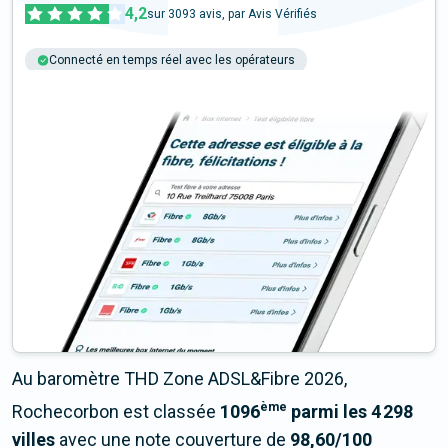
4,2
sur
3093
avis, par Avis Vérifiés
Connecté en temps réel avec les opérateurs
+6M tests chaque année
Multi-opérateurs
Au baromètre THD Zone ADSL&Fibre 2026,
ème
Rochecorbon est classée
1096
parmi les 4 298
villes
avec une note couverture de
98,60/100