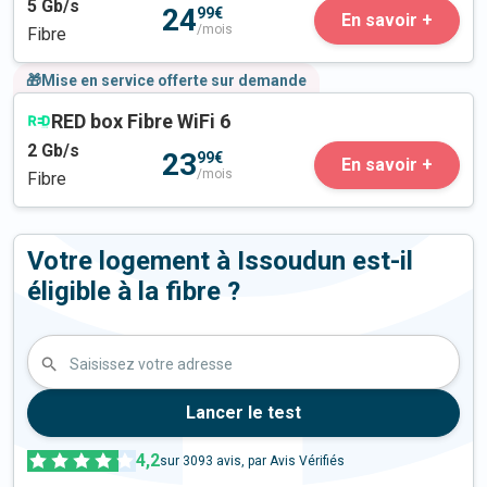
5
Gb/s
24
99€
En savoir +
/mois
Fibre
🎁Mise en service offerte sur demande
RED box Fibre WiFi 6
2
Gb/s
23
99€
En savoir +
/mois
Fibre
Votre logement à Issoudun est-il
éligible à la fibre ?
Saisissez votre adresse
Lancer le test
4,2
sur
3093
avis, par Avis Vérifiés