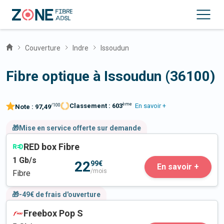
Couverture
Indre
Issoudun
Fibre optique à Issoudun (36100)
ème
Classement :
603
En savoir +
/100
Note :
97,49
🎁Mise en service offerte sur demande
RED box Fibre
1
Gb/s
22
99€
En savoir +
/mois
Fibre
🎁-49€ de frais d'ouverture
Freebox Pop S