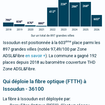
e
224
e
268
e
284
e
412
e
603
e
795
e
838
e
870
e
880
2018
2019
2020
2021
2022
2023
2024
2025
2026
Sur un total de 897 grandes villes
ème
Issoudun est positionnée à la 603
place parmi les
897 grandes villes (notée 97,49/100 par Zone
ADSL&Fibre
en savoir +
). La commune a gagné 192
places depuis 2018 au baromètre couverture THD
Zone ADSL&Fibre.
Qui déploie la fibre optique (FTTH) à
Issoudun - 36100
La fibre
à Issoudun
est déployée par: