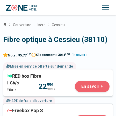
Couverture
Isère
Cessieu
Fibre optique à Cessieu (38110)
ème
Classement :
3041
En savoir +
/100
Note :
95,77
🎁Mise en service offerte sur demande
RED box Fibre
1
Gb/s
22
99€
En savoir +
/mois
Fibre
🎁-49€ de frais d'ouverture
Freebox Pop S