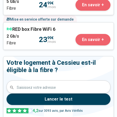
5
Gb/s
24
99€
En savoir +
/mois
Fibre
🎁Mise en service offerte sur demande
RED box Fibre WiFi 6
2
Gb/s
23
99€
En savoir +
/mois
Fibre
Votre logement à Cessieu est-il
éligible à la fibre ?
Saisissez votre adresse
Lancer le test
4,2
sur
3093
avis, par Avis Vérifiés