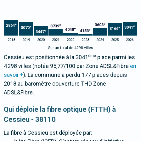
e
3603
e
2864
e
3739
e
e
3041
3070
e
3166
e
4048
e
4153
e
3447
2018
2019
2020
2021
2022
2023
2024
2025
2026
Sur un total de 4298 villes
ème
Cessieu est positionnée à la 3041
place parmi les
4 298 villes (notée 95,77/100 par Zone ADSL&Fibre
en
savoir +
). La commune a perdu 177 places depuis
2018 au baromètre couverture THD Zone
ADSL&Fibre.
Qui déploie la fibre optique (FTTH) à
Cessieu - 38110
La fibre
à Cessieu
est déployée par: