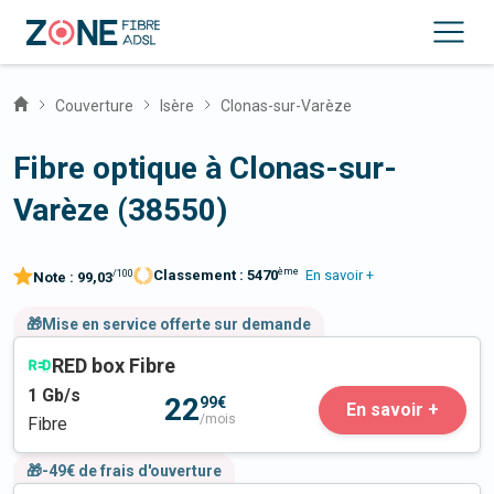
Couverture
Isère
Clonas-sur-Varèze
Fibre optique à Clonas-sur-
Varèze (38550)
ème
Classement :
5470
En savoir +
/100
Note :
99,03
🎁Mise en service offerte sur demande
RED box Fibre
1
Gb/s
22
99€
En savoir +
/mois
Fibre
🎁-49€ de frais d'ouverture