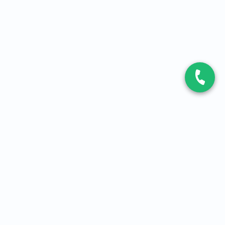
CONTACT
Contactez-nous
Expert fibre et 5G
01 86 76 06 08
4,2
sur
3093
avis, par Avis Vérifiés