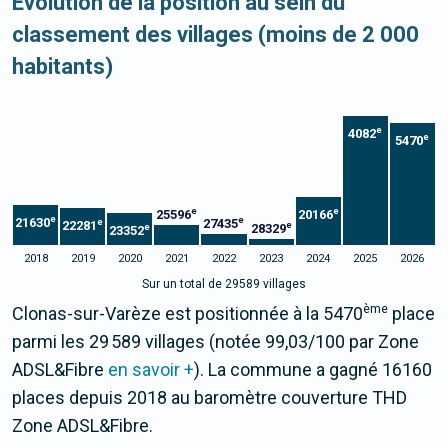
Evolution de la position au sein du
classement des villages (moins de 2 000
habitants)
e
4082
e
5470
e
e
25596
20166
e
e
21630
27435
e
22281
e
28329
e
23352
2018
2019
2020
2021
2022
2023
2024
2025
2026
Sur un total de 29589 villages
ème
Clonas-sur-Varèze est positionnée à la 5470
place
parmi les 29 589 villages (notée 99,03/100 par Zone
ADSL&Fibre
en savoir +
). La commune a gagné 16160
places depuis 2018 au baromètre couverture THD
Zone ADSL&Fibre.