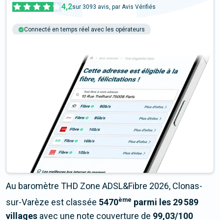
4,2
sur
3093
avis, par Avis Vérifiés
Connecté en temps réel avec les opérateurs
+6M tests chaque année
Multi-opérateurs
Au baromètre THD Zone ADSL&Fibre 2026, Clonas-
ème
sur-Varèze est classée
5470
parmi les 29 589
villages
avec une note couverture de
99,03/100