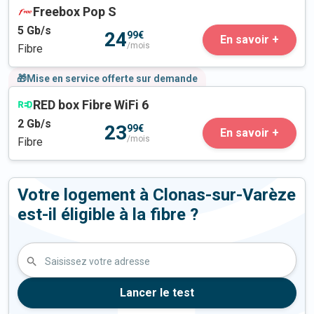
Freebox Pop S
5
Gb/s
24
99€
En savoir +
/mois
Fibre
🎁Mise en service offerte sur demande
RED box Fibre WiFi 6
2
Gb/s
23
99€
En savoir +
/mois
Fibre
Votre logement à Clonas-sur-Varèze
est-il éligible à la fibre ?
Saisissez votre adresse
Lancer le test