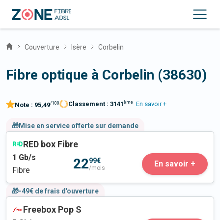
Couverture
Isère
Corbelin
Fibre optique à Corbelin (38630)
ème
Classement :
3141
En savoir +
/100
Note :
95,49
🎁Mise en service offerte sur demande
RED box Fibre
1
Gb/s
22
99€
En savoir +
/mois
Fibre
🎁-49€ de frais d'ouverture
Freebox Pop S