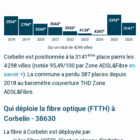
e
2393
e
2554
e
3544
e
2794
e
e
3926
3141
e
3240
e
4124
e
4243
2018
2019
2020
2021
2022
2023
2024
2025
2026
Sur un total de 4298 villes
ème
Corbelin est positionnée à la 3141
place parmi les
4 298 villes (notée 95,49/100 par Zone ADSL&Fibre
en
savoir +
). La commune a perdu 587 places depuis
2018 au baromètre couverture THD Zone
ADSL&Fibre.
Qui déploie la fibre optique (FTTH) à
Corbelin - 38630
La fibre
à Corbelin
est déployée par: