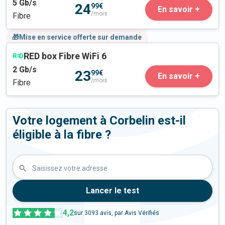
5
Gb/s
24
99€
En savoir +
/mois
Fibre
🎁Mise en service offerte sur demande
RED box Fibre WiFi 6
2
Gb/s
23
99€
En savoir +
/mois
Fibre
Votre logement à Corbelin est-il
éligible à la fibre ?
Saisissez votre adresse
Lancer le test
4,2
sur
3093
avis, par Avis Vérifiés