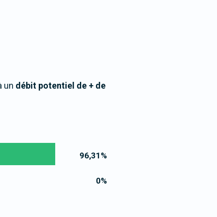
à un
débit potentiel de + de
96,31
%
0
%