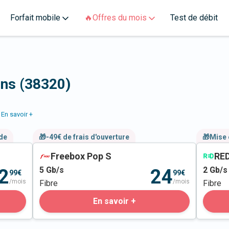
Forfait mobile
🔥Offres du mois
Test de débit
ens (38320)
En savoir +
nde
🎁-49€ de frais d'ouverture
🎁Mise 
Freebox Pop S
RED
5
Gb/s
2
Gb/s
2
24
99€
99€
/mois
/mois
Fibre
Fibre
En savoir +