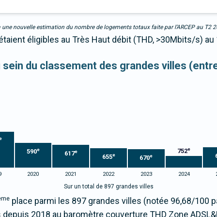
due à une nouvelle estimation du nombre de logements totaux faite par l’ARCEP au T2 
taient éligibles au Très Haut débit (THD, >30Mbits/s) au 
au sein du classement des grandes villes (ent
e
e
e
752
590
e
617
e
655
e
670
9
2020
2021
2022
2023
2024
Sur un total de 897 grandes villes
ème
place parmi les 897 grandes villes (notée 96,68/100
 depuis 2018 au baromètre couverture THD Zone ADSL&F