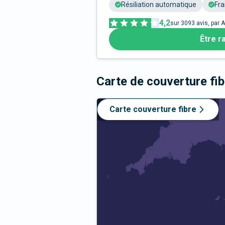
Résiliation automatique
Fra
4,2
sur
3093
avis, par A
Être r
Carte de couverture fi
Carte couverture fibre