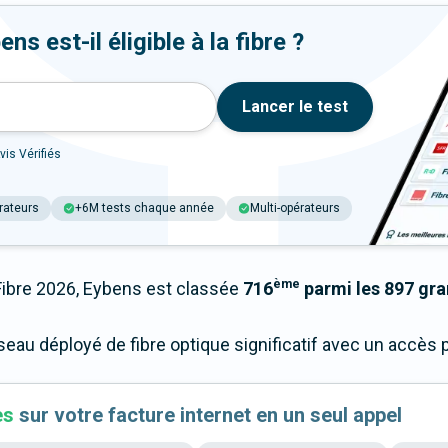
s est-il éligible à la fibre ?
Lancer le test
vis Vérifiés
rateurs
+6M tests chaque année
Multi-opérateurs
ème
bre 2026, Eybens est classée
716
parmi les 897 gra
éseau déployé de fibre optique significatif avec un accè
es
sur votre facture internet en un seul appel