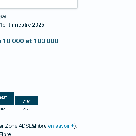
2020.
1er trimestre 2026.
re 10 000 et 100 000
e
643
e
716
2025
2026
 par Zone ADSL&Fibre
en savoir +
).
ibre.