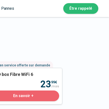
Pannes
Être rappelé
en service offerte sur demande
 box Fibre WiFi 6
23
99€
/mois
En savoir +