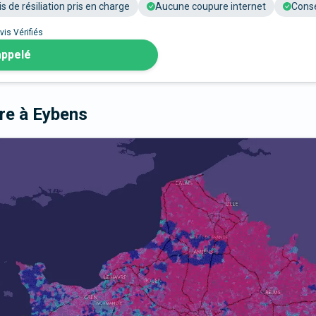
is de résiliation pris en charge
Aucune coupure internet
Conse
vis Vérifiés
appelé
bre
à Eybens