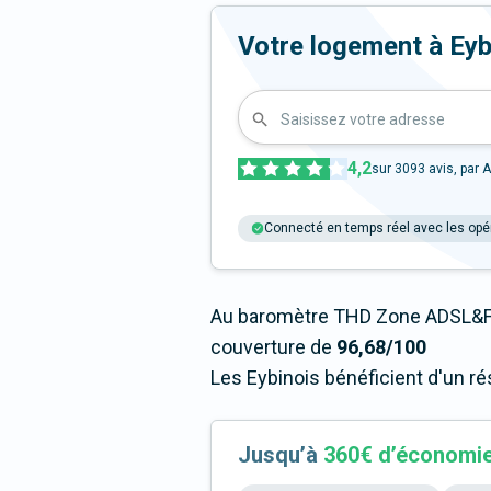
Votre logement à Eyben
Saisissez votre adresse
4,2
sur
3093
avis, par A
Connecté en temps réel avec les opé
Au baromètre THD Zone ADSL&Fi
couverture de
96,68/100
Les Eybinois bénéficient d'un r
Jusqu’à
360€ d’économi