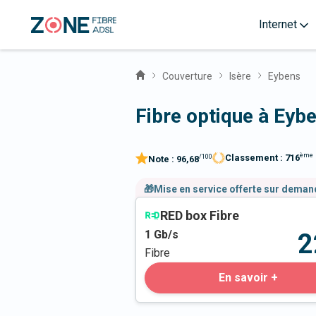
Internet
Couverture
Isère
Eybens
Fibre optique à Eyb
ème
Classement :
716
/100
Note :
96,68
🎁Mise en service offerte sur dema
RED box Fibre
1
Gb/s
2
Fibre
En savoir +