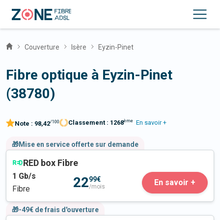
Couverture
Isère
Eyzin-Pinet
Fibre optique à Eyzin-Pinet
(38780)
ème
Classement :
1268
En savoir +
/100
Note :
98,42
🎁Mise en service offerte sur demande
RED box Fibre
1
Gb/s
22
99€
En savoir +
/mois
Fibre
🎁-49€ de frais d'ouverture