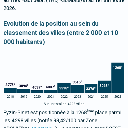
au Très Haut débit (THD, >30Mbits/s) au 1er trimestre
2026.
Evolution de la position au sein du
classement des villes (entre 2 000 et 10
000 habitants)
e
1268
e
3515
e
3775
e
e
3063
3894
e
e
4007
4039
e
3318
e
3378
2018
2019
2020
2021
2022
2023
2024
2025
2026
Sur un total de 4298 villes
ème
Eyzin-Pinet est positionnée à la 1268
place parmi
les 4 298 villes (notée 98,42/100 par Zone