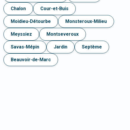
Chalon
Cour-et-Buis
Moidieu-Détourbe
Monsteroux-Milieu
Meyssiez
Montseveroux
Savas-Mépin
Jardin
Septème
Beauvoir-de-Marc