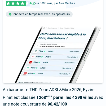
4,2
sur
3093
avis, par Avis Vérifiés
Connecté en temps réel avec les opérateurs
+6M tests chaque année
Multi-opérateurs
Au baromètre THD Zone ADSL&Fibre 2026, Eyzin-
ème
Pinet est classée
1268
parmi les 4 298 villes
avec
une note couverture de
98,42/100