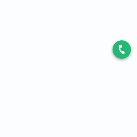
CONTACT
Contactez-nous
Expert fibre et 5G
01 86 76 06 08
4,2
sur
3093
avis, par Avis Vérifiés