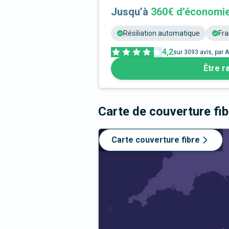
Jusqu’à
360€ d’économi
Résiliation automatique
Fra
4,2
sur
3093
avis, par A
Être r
Carte de couverture fi
Carte couverture fibre