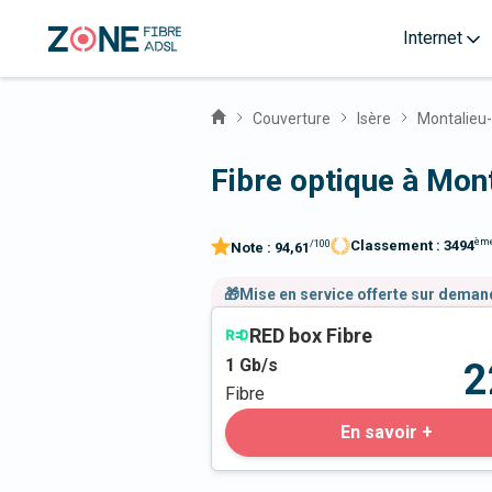
Internet
Couverture
Isère
Montalieu
Fibre optique à Mon
èm
Classement :
3494
/100
Note :
94,61
🎁Mise en service offerte sur dema
RED box Fibre
1
Gb/s
2
Fibre
En savoir +