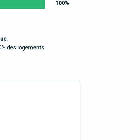
100
%
que
.
100% des logements