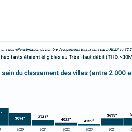
due à une nouvelle estimation du nombre de logements totaux faite par l’ARCEP au T2 
habitants étaient éligibles au Très Haut débit (THD, >30
u sein du classement des villes (entre 2 000 
e
4
3
e
3615
e
3741
e
3094
e
4022
e
4159
9
2020
2021
2022
2023
2024