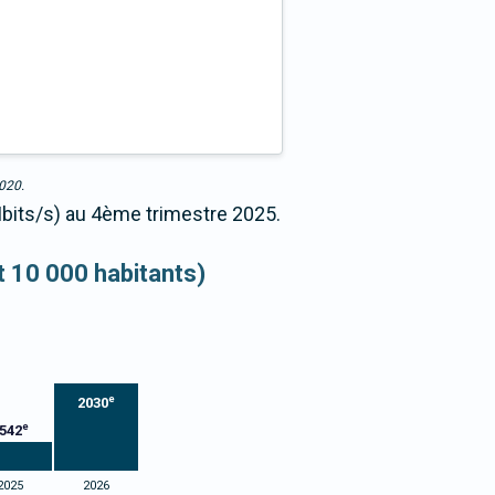
2020.
Mbits/s) au 4ème trimestre 2025.
et 10 000 habitants)
e
2030
e
542
2025
2026