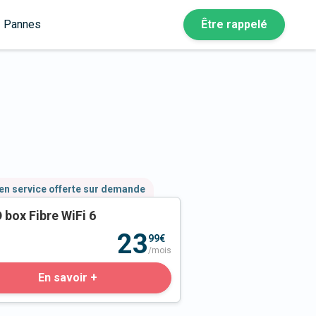
Pannes
Être rappelé
en service offerte sur demande
 box Fibre WiFi 6
23
99€
/mois
En savoir +