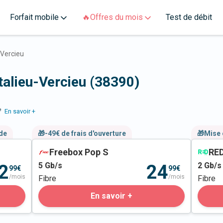
Forfait mobile
🔥Offres du mois
Test de débit
-Vercieu
talieu-Vercieu (38390)
e
En savoir +
nde
🎁-49€ de frais d'ouverture
🎁Mise 
Freebox Pop S
RED
5
Gb/s
2
Gb/s
2
24
99€
99€
/mois
/mois
Fibre
Fibre
En savoir +