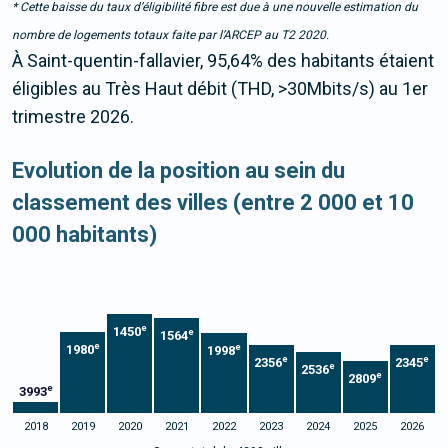
* Cette baisse du taux d’éligibilité fibre est due à une nouvelle estimation du
nombre de logements totaux faite par l’ARCEP au T2 2020.
À Saint-quentin-fallavier, 95,64% des habitants étaient
éligibles au Très Haut débit (THD, >30Mbits/s) au 1er
trimestre 2026.
Evolution de la position au sein du
classement des villes (entre 2 000 et 10
000 habitants)
e
1450
e
1564
e
e
1980
1998
e
e
2356
2345
e
2536
e
2809
e
3993
2018
2019
2020
2021
2022
2023
2024
2025
2026