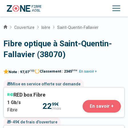
Couverture
Isère
Saint-Quentin-Fallavier
Fibre optique à Saint-Quentin-
Fallavier (38070)
ème
Classement :
2345
En savoir +
/100
Note :
97,07
🎁Mise en service offerte sur demande
RED box Fibre
1
Gb/s
22
99€
En savoir +
/mois
Fibre
🎁-49€ de frais d'ouverture