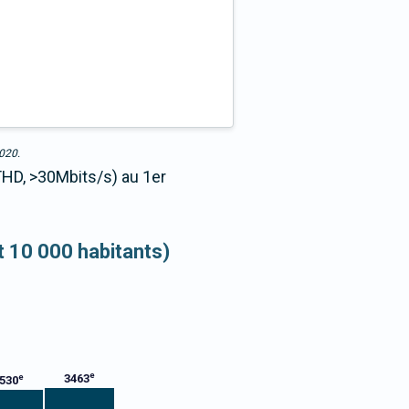
2020.
THD, >30Mbits/s) au 1er
et 10 000 habitants)
e
3463
e
530