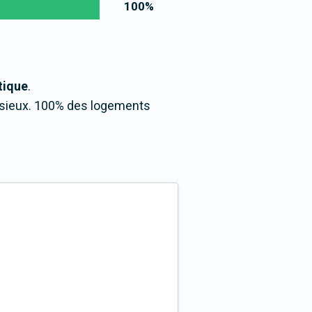
100
%
tique
.
essieux. 100% des logements