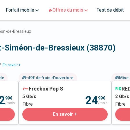
Forfait mobile
🔥Offres du mois
Test de débit
éon-de-Bressieux
nt-Siméon-de-Bressieux (38870)
e
En savoir +
nde
🎁-49€ de frais d'ouverture
🎁Mise 
Freebox Pop S
RED
5
Gb/s
2
Gb/s
2
24
99€
99€
/mois
/mois
Fibre
Fibre
En savoir +