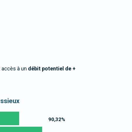
t accès à un
débit potentiel de +
essieux
90,32
%