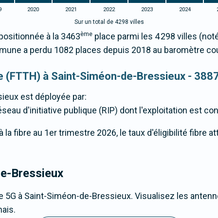
9
2020
2021
2022
2023
2024
Sur un total de 4298 villes
ème
ositionnée à la 3463
place parmi les 4 298 villes (no
mmune a perdu 1082 places depuis 2018 au baromètre co
que (FTTH) à Saint-Siméon-de-Bressieux - 388
sieux
est déployée par:
éseau d'initiative publique (RIP) dont l'exploitation est co
la fibre au 1er trimestre 2026, le taux d'éligibilité fibre 
de-Bressieux
e 5G à Saint-Siméon-de-Bressieux. Visualisez les antenne
ais.