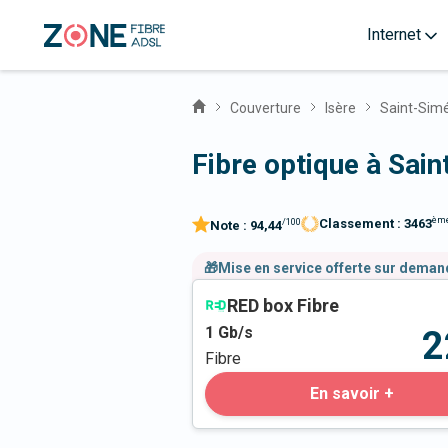
Internet
Couverture
Isère
Saint-Sim
Fibre optique à Sai
èm
Classement :
3463
/100
Note :
94,44
🎁Mise en service offerte sur dema
RED box Fibre
1
Gb/s
2
Fibre
En savoir +