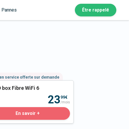
Pannes
Être rappelé
en service offerte sur demande
 box Fibre WiFi 6
23
99€
/mois
En savoir +