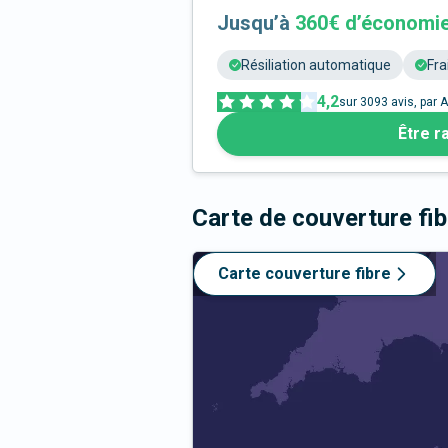
Jusqu’à
360€ d’économi
Résiliation automatique
Fra
4,2
sur
3093
avis, par A
Être r
Carte de couverture fi
Carte couverture fibre