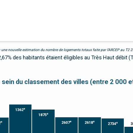
due à une nouvelle estimation du nombre de logements totaux faite par l’ARCEP au T2 
67% des habitants étaient éligibles au Très Haut débit (
u sein du classement des villes (entre 2 000 
e
1362
e
1875
e
e
e
2607
2618
2
e
2734
3