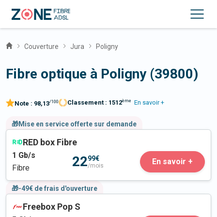
Couverture
Jura
Poligny
Fibre optique à Poligny (39800)
ème
Classement :
1512
En savoir +
/100
Note :
98,13
🎁Mise en service offerte sur demande
RED box Fibre
1
Gb/s
22
99€
En savoir +
/mois
Fibre
🎁-49€ de frais d'ouverture
Freebox Pop S