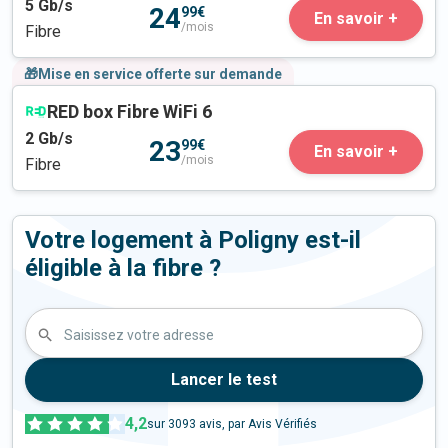
5
Gb/s
24
99€
En savoir +
/mois
Fibre
🎁Mise en service offerte sur demande
RED box Fibre WiFi 6
2
Gb/s
23
99€
En savoir +
/mois
Fibre
Votre logement à Poligny est-il
éligible à la fibre ?
Saisissez votre adresse
Lancer le test
4,2
sur
3093
avis, par Avis Vérifiés