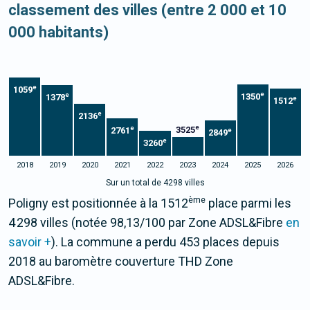
classement des villes (entre 2 000 et 10
000 habitants)
e
1059
e
e
1350
1378
e
1512
e
2136
e
e
3525
2761
e
2849
e
3260
2018
2019
2020
2021
2022
2023
2024
2025
2026
Sur un total de 4298 villes
ème
Poligny est positionnée à la 1512
place parmi les
4 298 villes (notée 98,13/100 par Zone ADSL&Fibre
en
savoir +
). La commune a perdu 453 places depuis
2018 au baromètre couverture THD Zone
ADSL&Fibre.