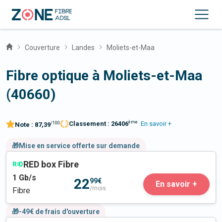
Couverture
Landes
Moliets-et-Maa
Fibre optique à Moliets-et-Maa
(40660)
ème
Classement :
26406
En savoir +
/100
Note :
87,39
🎁Mise en service offerte sur demande
RED box Fibre
1
Gb/s
22
99€
En savoir +
/mois
Fibre
🎁-49€ de frais d'ouverture