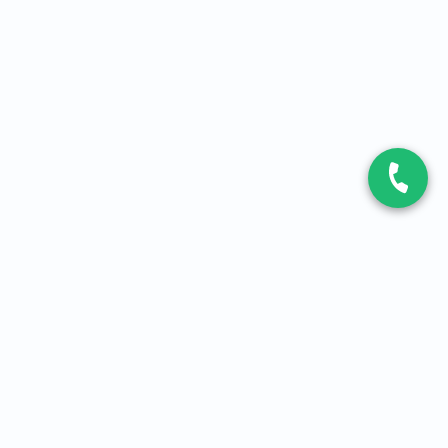
CONTACT
Contactez-nous
Expert fibre et 5G
01 86 76 06 08
4,2
sur
3093
avis, par Avis Vérifiés