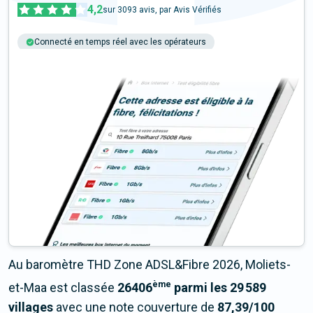
4,2
sur
3093
avis, par Avis Vérifiés
Connecté en temps réel avec les opérateurs
+6M tests chaque année
Multi-opérateurs
Au baromètre THD Zone ADSL&Fibre 2026, Moliets-
ème
et-Maa est classée
26406
parmi les 29 589
villages
avec une note couverture de
87,39/100