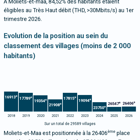
À Moliets-et-maa, 84,52% des habitants étaient
éligibles au Très Haut débit (THD, >30Mbits/s) au 1er
trimestre 2026.
Evolution de la position au sein du
classement des villages (moins de 2 000
habitants)
e
16913
e
e
17789
17815
e
e
19094
19354
e
e
26406
26547
e
21908
e
23750
2018
2019
2020
2021
2022
2023
2024
2025
2026
Sur un total de 29589 villages
ème
Moliets-et-Maa est positionnée à la 26406
place