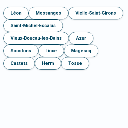
Léon
Messanges
Vielle-Saint-Girons
Saint-Michel-Escalus
Vieux-Boucau-les-Bains
Azur
Soustons
Linxe
Magescq
Castets
Herm
Tosse