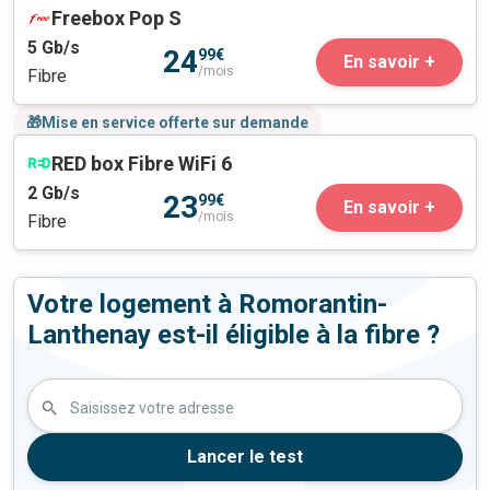
Freebox Pop S
5
Gb/s
24
99€
En savoir +
/mois
Fibre
🎁Mise en service offerte sur demande
RED box Fibre WiFi 6
2
Gb/s
23
99€
En savoir +
/mois
Fibre
Votre logement à Romorantin-
Lanthenay est-il éligible à la fibre ?
Saisissez votre adresse
Lancer le test