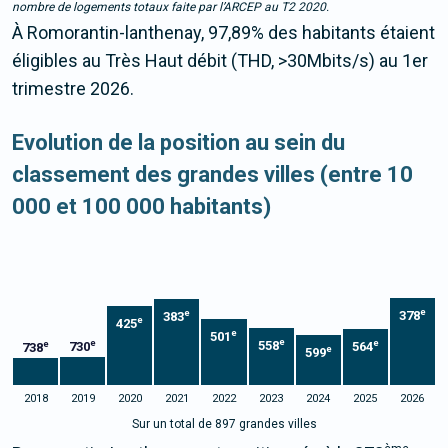
nombre de logements totaux faite par l’ARCEP au T2 2020.
À Romorantin-lanthenay, 97,89% des habitants étaient
éligibles au Très Haut débit (THD, >30Mbits/s) au 1er
trimestre 2026.
Evolution de la position au sein du
classement des grandes villes (entre 10
000 et 100 000 habitants)
e
e
378
383
e
425
e
501
e
e
e
558
e
730
564
738
e
599
2018
2019
2020
2021
2022
2023
2024
2025
2026
Sur un total de 897 grandes villes