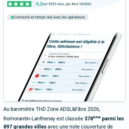
4,2
sur
3093
avis, par Avis Vérifiés
Connecté en temps réel avec les opérateurs
+6M tests chaque année
Multi-opérateurs
Au baromètre THD Zone ADSL&Fibre 2026,
ème
Romorantin-Lanthenay est classée
378
parmi les
897 grandes villes
avec une note couverture de