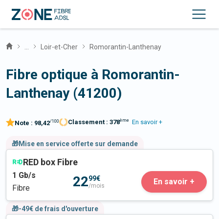
...
Loir-et-Cher
Romorantin-Lanthenay
Fibre optique à Romorantin-
Lanthenay (41200)
ème
Classement :
378
En savoir +
/100
Note :
98,42
🎁Mise en service offerte sur demande
RED box Fibre
1
Gb/s
22
99€
En savoir +
/mois
Fibre
🎁-49€ de frais d'ouverture