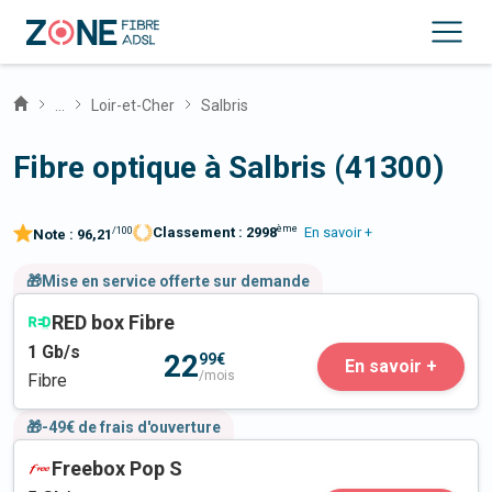
...
Loir-et-Cher
Salbris
Fibre optique à Salbris (41300)
ème
Classement :
2998
En savoir +
/100
Note :
96,21
🎁Mise en service offerte sur demande
RED box Fibre
1
Gb/s
22
99€
En savoir +
/mois
Fibre
🎁-49€ de frais d'ouverture
Freebox Pop S