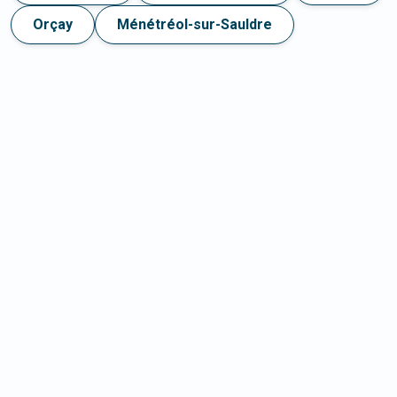
Orçay
Ménétréol-sur-Sauldre