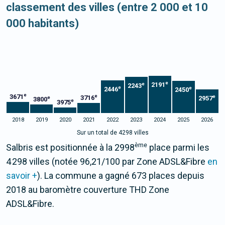
classement des villes (entre 2 000 et 10
000 habitants)
e
2191
e
2243
e
e
2446
2450
e
3671
e
e
3716
2957
e
3800
e
3975
2018
2019
2020
2021
2022
2023
2024
2025
2026
Sur un total de 4298 villes
ème
Salbris est positionnée à la 2998
place parmi les
4 298 villes (notée 96,21/100 par Zone ADSL&Fibre
en
savoir +
). La commune a gagné 673 places depuis
2018 au baromètre couverture THD Zone
ADSL&Fibre.