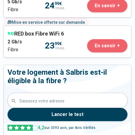
5
Gb/s
24
99€
En savoir +
/mois
Fibre
🎁Mise en service offerte sur demande
RED box Fibre WiFi 6
2
Gb/s
23
99€
En savoir +
/mois
Fibre
Votre logement à Salbris est-il
éligible à la fibre ?
Saisissez votre adresse
Lancer le test
4,2
sur
3093
avis, par Avis Vérifiés