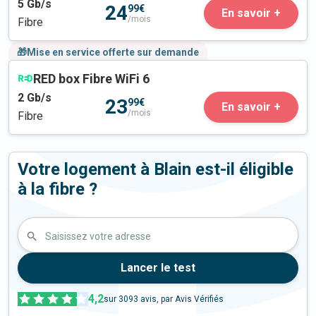
5
Gb/s
24
99€
En savoir +
/mois
Fibre
🎁Mise en service offerte sur demande
RED box Fibre WiFi 6
2
Gb/s
23
99€
En savoir +
/mois
Fibre
Votre logement à Blain est-il éligible
à la fibre ?
Saisissez votre adresse
Lancer le test
4,2
sur
3093
avis, par Avis Vérifiés