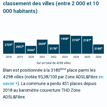
classement des villes (entre 2 000 et 10
000 habitants)
e
1998
e
e
2150
2187
e
2609
e
2729
e
2957
e
e
3176
3180
e
3366
2018
2019
2020
2021
2022
2023
2024
2025
2026
Sur un total de 4298 villes
ème
Blain est positionnée à la 3180
place parmi les
4 298 villes (notée 95,38/100 par Zone ADSL&Fibre
en
savoir +
). La commune a perdu 451 places depuis
2018 au baromètre couverture THD Zone
ADSL&Fibre.