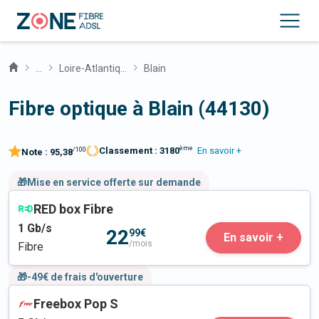
...
Loire-Atlantique
Blain
Fibre optique à Blain (44130)
ème
Classement :
3180
En savoir +
/100
Note :
95,38
🎁Mise en service offerte sur demande
RED box Fibre
1
Gb/s
22
99€
En savoir +
/mois
Fibre
🎁-49€ de frais d'ouverture
Freebox Pop S