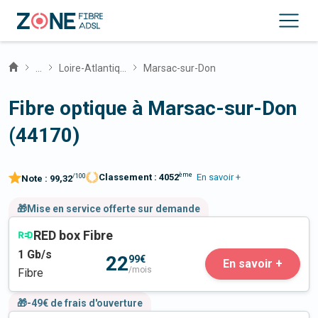
...
Loire-Atlantique
Marsac-sur-Don
Fibre optique à Marsac-sur-Don
(44170)
ème
Classement :
4052
En savoir +
/100
Note :
99,32
🎁Mise en service offerte sur demande
RED box Fibre
1
Gb/s
22
99€
En savoir +
/mois
Fibre
🎁-49€ de frais d'ouverture