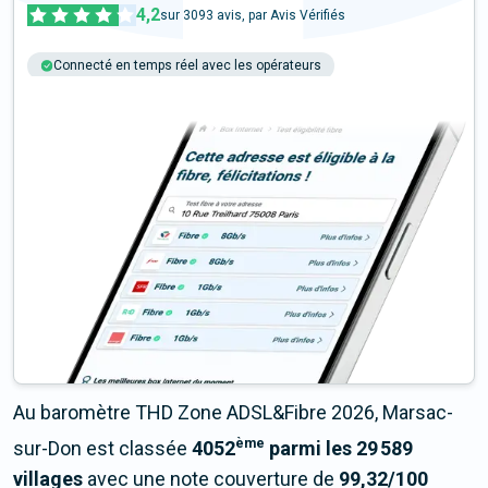
4,2
sur
3093
avis, par Avis Vérifiés
Connecté en temps réel avec les opérateurs
+6M tests chaque année
Multi-opérateurs
Au baromètre THD Zone ADSL&Fibre 2026, Marsac-
ème
sur-Don est classée
4052
parmi les 29 589
villages
avec une note couverture de
99,32/100