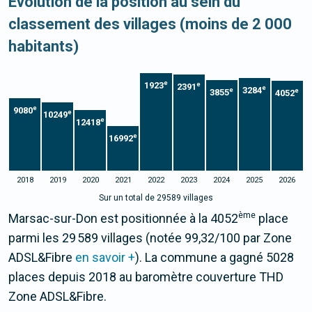
Evolution de la position au sein du
classement des villages (moins de 2 000
habitants)
e
1923
e
2391
e
3284
e
e
3855
4052
e
9080
e
10249
e
12418
e
16992
2018
2019
2020
2021
2022
2023
2024
2025
2026
Sur un total de 29589 villages
ème
Marsac-sur-Don est positionnée à la 4052
place
parmi les 29 589 villages (notée 99,32/100 par Zone
ADSL&Fibre
en savoir +
). La commune a gagné 5028
places depuis 2018 au baromètre couverture THD
Zone ADSL&Fibre.