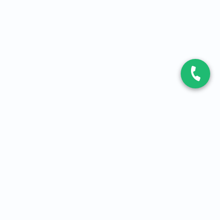
CONTACT
Contactez-nous
Expert fibre et 5G
01 86 76 06 08
4,2
sur
3093
avis, par Avis Vérifiés