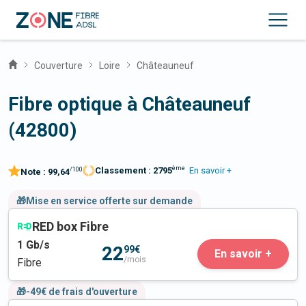
Couverture
Loire
Châteauneuf
Fibre optique à Châteauneuf
(42800)
ème
Classement :
2795
En savoir +
/100
Note :
99,64
🎁Mise en service offerte sur demande
RED box Fibre
1
Gb/s
22
99€
En savoir +
/mois
Fibre
🎁-49€ de frais d'ouverture