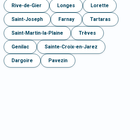
Rive-de-Gier
Longes
Lorette
Saint-Joseph
Farnay
Tartaras
Saint-Martin-la-Plaine
Trèves
Genilac
Sainte-Croix-en-Jarez
Dargoire
Pavezin