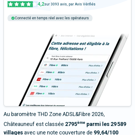
4,2
sur
3093
avis, par Avis Vérifiés
Connecté en temps réel avec les opérateurs
+6M tests chaque année
Multi-opérateurs
Au baromètre THD Zone ADSL&Fibre 2026,
ème
Châteauneuf est classée
2795
parmi les 29 589
villages
avec une note couverture de
99,64/100