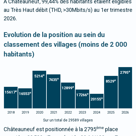
À Châteauneuf, 99,44% des habitants étaient éligibles
au Très Haut débit (THD, >30Mbits/s) au 1er trimestre
2026.
Evolution de la position au sein du
classement des villages (moins de 2 000
habitants)
e
2795
e
5214
e
7435
e
8529
e
12899
e
15617
e
16553
e
17266
e
20155
2018
2019
2020
2021
2022
2023
2024
2025
2026
Sur un total de 29589 villages
ème
Châteauneuf est positionnée à la 2795
place