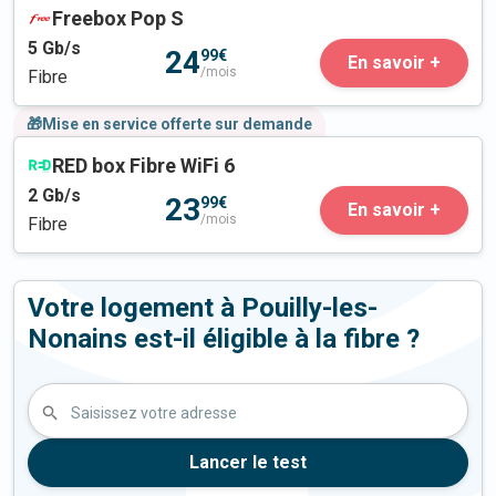
Freebox Pop S
5
Gb/s
24
99€
En savoir +
/mois
Fibre
🎁Mise en service offerte sur demande
RED box Fibre WiFi 6
2
Gb/s
23
99€
En savoir +
/mois
Fibre
Votre logement à Pouilly-les-
Nonains est-il éligible à la fibre ?
Saisissez votre adresse
Lancer le test