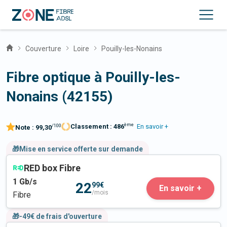
Couverture
Loire
Pouilly-les-Nonains
Fibre optique à Pouilly-les-
Nonains (42155)
ème
Classement :
486
En savoir +
/100
Note :
99,30
🎁Mise en service offerte sur demande
RED box Fibre
1
Gb/s
22
99€
En savoir +
/mois
Fibre
🎁-49€ de frais d'ouverture