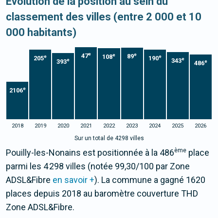
Evolution de la position au sein du
classement des villes (entre 2 000 et 10
000 habitants)
e
e
47
e
89
108
e
e
205
190
e
343
e
393
e
486
e
2106
2018
2019
2020
2021
2022
2023
2024
2025
2026
Sur un total de 4298 villes
ème
Pouilly-les-Nonains est positionnée à la 486
place
parmi les 4 298 villes (notée 99,30/100 par Zone
ADSL&Fibre
en savoir +
). La commune a gagné 1620
places depuis 2018 au baromètre couverture THD
Zone ADSL&Fibre.