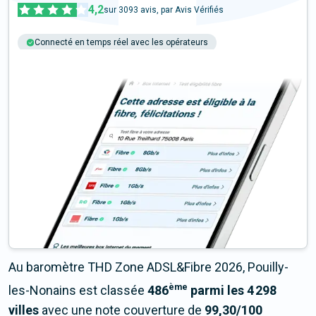
4,2
sur
3093
avis, par Avis Vérifiés
Connecté en temps réel avec les opérateurs
+6M tests chaque année
Multi-opérateurs
Au baromètre THD Zone ADSL&Fibre 2026, Pouilly-
ème
les-Nonains est classée
486
parmi les 4 298
villes
avec une note couverture de
99,30/100