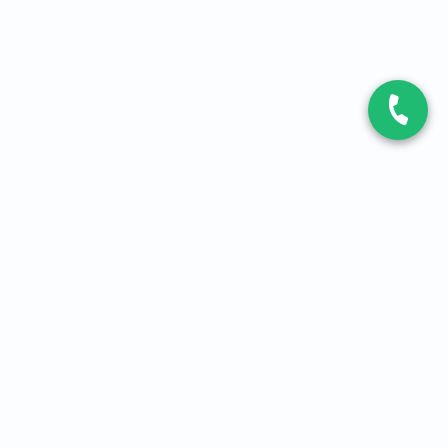
CONTACT
Contactez-nous
Expert fibre et 5G
01 86 76 06 08
4,2
sur
3093
avis, par Avis Vérifiés