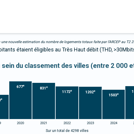
due à une nouvelle estimation du nombre de logements totaux faite par l’ARCEP au T2 
itants étaient éligibles au Très Haut débit (THD, >30Mbit
u sein du classement des villes (entre 2 000 
e
677
e
831
e
1
e
1172
1202
e
1503
e
8
9
2020
2021
2022
2023
2024
Sur un total de 4298 villes