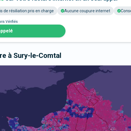
is de résiliation pris en charge
Aucune coupure internet
Conse
vis Vérifiés
appelé
bre
à Sury-le-Comtal