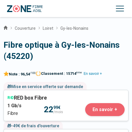
Couverture
Loiret
Gy-les-Nonains
Fibre optique à Gy-les-Nonains
(45220)
ème
Classement :
15714
En savoir +
/100
Note :
96,54
🎁Mise en service offerte sur demande
RED box Fibre
1
Gb/s
22
99€
En savoir +
/mois
Fibre
🎁-49€ de frais d'ouverture