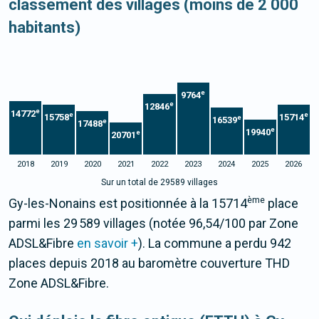
classement des villages (moins de 2 000
habitants)
e
9764
e
12846
e
14772
e
e
15758
15714
e
16539
e
17488
e
19940
e
20701
2018
2019
2020
2021
2022
2023
2024
2025
2026
Sur un total de 29589 villages
ème
Gy-les-Nonains est positionnée à la 15714
place
parmi les 29 589 villages (notée 96,54/100 par Zone
ADSL&Fibre
en savoir +
). La commune a perdu 942
places depuis 2018 au baromètre couverture THD
Zone ADSL&Fibre.