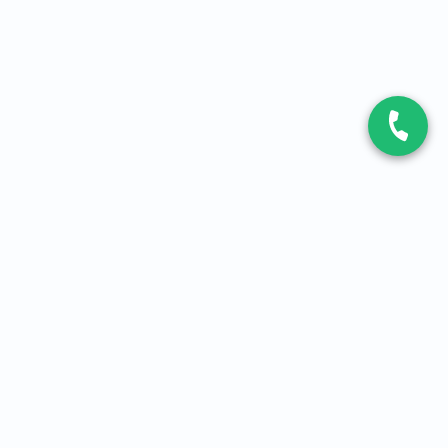
CONTACT
Contactez-nous
Expert fibre et 5G
01 86 76 06 08
4,2
sur
3093
avis, par Avis Vérifiés