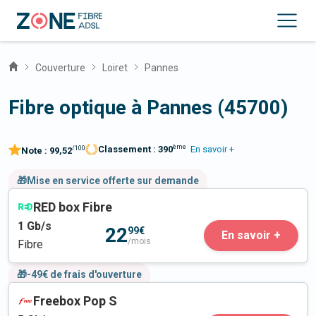
Couverture
Loiret
Pannes
Fibre optique à Pannes (45700)
ème
Classement :
390
En savoir +
/100
Note :
99,52
🎁Mise en service offerte sur demande
RED box Fibre
1
Gb/s
22
99€
En savoir +
/mois
Fibre
🎁-49€ de frais d'ouverture
Freebox Pop S