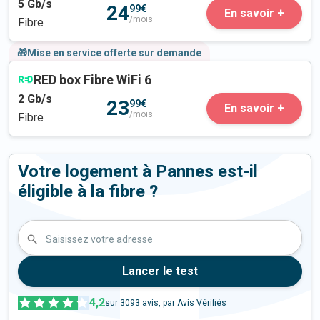
5
Gb/s
24
99€
En savoir +
/mois
Fibre
🎁Mise en service offerte sur demande
RED box Fibre WiFi 6
2
Gb/s
23
99€
En savoir +
/mois
Fibre
Votre logement à Pannes est-il
éligible à la fibre ?
Saisissez votre adresse
Lancer le test
4,2
sur
3093
avis, par Avis Vérifiés