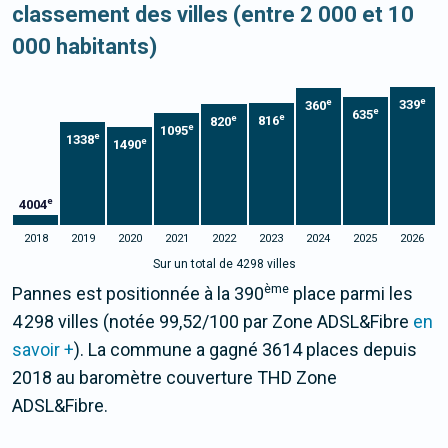
classement des villes (entre 2 000 et 10
000 habitants)
e
e
339
360
e
635
e
e
816
820
e
1095
e
1338
e
1490
e
4004
2018
2019
2020
2021
2022
2023
2024
2025
2026
Sur un total de 4298 villes
ème
Pannes est positionnée à la 390
place parmi les
4 298 villes (notée 99,52/100 par Zone ADSL&Fibre
en
savoir +
). La commune a gagné 3614 places depuis
2018 au baromètre couverture THD Zone
ADSL&Fibre.