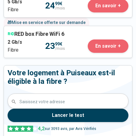
5
Gb/s
24
99€
En savoir +
/mois
Fibre
🎁Mise en service offerte sur demande
RED box Fibre WiFi 6
2
Gb/s
23
99€
En savoir +
/mois
Fibre
Votre logement à Puiseaux est-il
éligible à la fibre ?
Saisissez votre adresse
Lancer le test
4,2
sur
3093
avis, par Avis Vérifiés