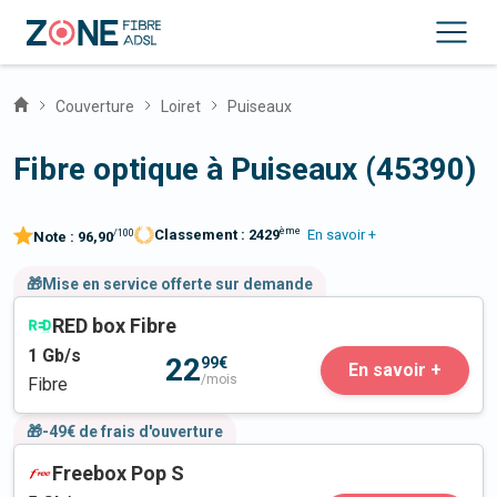
Couverture
Loiret
Puiseaux
Fibre optique à Puiseaux (45390)
ème
Classement :
2429
En savoir +
/100
Note :
96,90
🎁Mise en service offerte sur demande
RED box Fibre
1
Gb/s
22
99€
En savoir +
/mois
Fibre
🎁-49€ de frais d'ouverture
Freebox Pop S