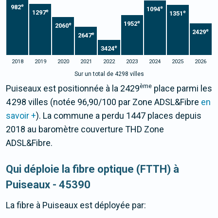
e
982
e
1094
e
1297
e
1351
e
1952
e
2060
e
2429
e
2647
e
3424
2018
2019
2020
2021
2022
2023
2024
2025
2026
Sur un total de 4298 villes
ème
Puiseaux est positionnée à la 2429
place parmi les
4 298 villes (notée 96,90/100 par Zone ADSL&Fibre
en
savoir +
). La commune a perdu 1447 places depuis
2018 au baromètre couverture THD Zone
ADSL&Fibre.
Qui déploie la fibre optique (FTTH) à
Puiseaux - 45390
La fibre
à Puiseaux
est déployée par: