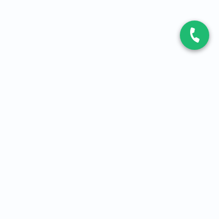
CONTACT
Contactez-nous
Expert fibre et 5G
01 86 76 06 08
4,2
sur
3093
avis, par Avis Vérifiés
À PROPOS