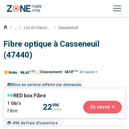
...
Lot-et-Garonne
Casseneuil
Fibre optique à Casseneuil
(47440)
ème
Classement :
3410
En savoir +
/100
Note :
94,62
🎁Mise en service offerte sur demande
RED box Fibre
1
Gb/s
22
99€
En savoir +
/mois
Fibre
🎁-49€ de frais d'ouverture