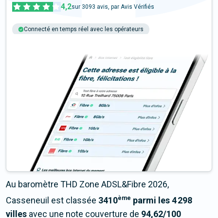
4,2
sur
3093
avis, par Avis Vérifiés
Connecté en temps réel avec les opérateurs
+6M tests chaque année
Multi-opérateurs
Au baromètre THD Zone ADSL&Fibre 2026,
ème
Casseneuil est classée
3410
parmi les 4 298
villes
avec une note couverture de
94,62/100