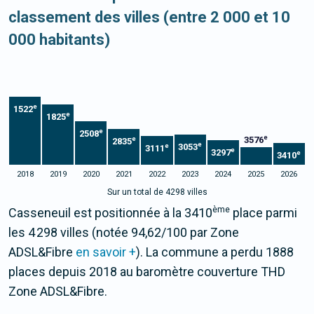
classement des villes (entre 2 000 et 10
000 habitants)
e
1522
e
1825
e
2508
e
3576
e
2835
e
3053
e
3111
e
3297
e
3410
2018
2019
2020
2021
2022
2023
2024
2025
2026
Sur un total de 4298 villes
ème
Casseneuil est positionnée à la 3410
place parmi
les 4 298 villes (notée 94,62/100 par Zone
ADSL&Fibre
en savoir +
). La commune a perdu 1888
places depuis 2018 au baromètre couverture THD
Zone ADSL&Fibre.