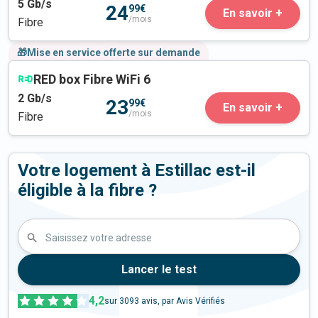
5
Gb/s
24
99€
En savoir +
/mois
Fibre
🎁Mise en service offerte sur demande
RED box Fibre WiFi 6
2
Gb/s
23
99€
En savoir +
/mois
Fibre
Votre logement à Estillac est-il
éligible à la fibre ?
Saisissez votre adresse
Lancer le test
4,2
sur
3093
avis, par Avis Vérifiés