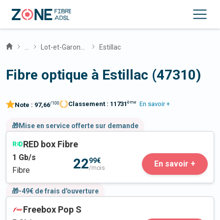
...
Lot-et-Garonne
Estillac
Fibre optique à Estillac (47310)
ème
Classement :
11731
En savoir +
/100
Note :
97,66
🎁Mise en service offerte sur demande
RED box Fibre
1
Gb/s
22
99€
En savoir +
/mois
Fibre
🎁-49€ de frais d'ouverture
Freebox Pop S