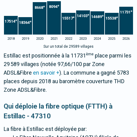
e
8094
e
8668
e
11731
e
14103
e
14689
e
e
15517
15538
e
17514
e
18364
2018
2019
2020
2021
2022
2023
2024
2025
2026
Sur un total de 29589 villages
ème
Estillac est positionnée à la 11731
place parmi les
29 589 villages (notée 97,66/100 par Zone
ADSL&Fibre
en savoir +
). La commune a gagné 5783
places depuis 2018 au baromètre couverture THD
Zone ADSL&Fibre.
Qui déploie la fibre optique (FTTH) à
Estillac - 47310
La fibre
à Estillac
est déployée par: