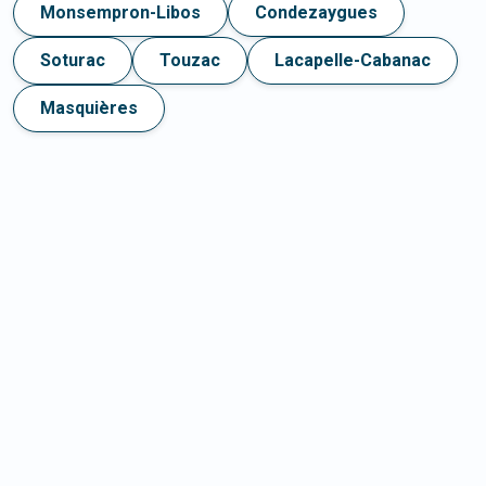
Monsempron-Libos
Condezaygues
Soturac
Touzac
Lacapelle-Cabanac
Masquières