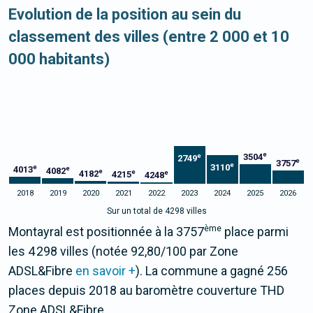
Evolution de la position au sein du
classement des villes (entre 2 000 et 10
000 habitants)
e
3504
e
2749
e
3757
e
3110
e
4013
e
4082
e
e
4182
e
4215
4248
2018
2019
2020
2021
2022
2023
2024
2025
2026
Sur un total de 4298 villes
ème
Montayral est positionnée à la 3757
place parmi
les 4 298 villes (notée 92,80/100 par Zone
ADSL&Fibre
en savoir +
). La commune a gagné 256
places depuis 2018 au baromètre couverture THD
Zone ADSL&Fibre.