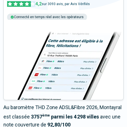
4,2
sur
3093
avis, par Avis Vérifiés
Connecté en temps réel avec les opérateurs
+6M tests chaque année
Multi-opérateurs
Au baromètre THD Zone ADSL&Fibre 2026, Montayral
ème
est classée
3757
parmi les 4 298 villes
avec une
note couverture de
92,80/100