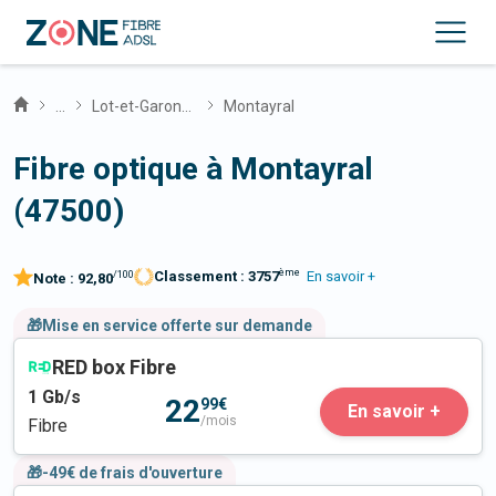
...
Lot-et-Garonne
Montayral
Fibre optique à Montayral
(47500)
ème
Classement :
3757
En savoir +
/100
Note :
92,80
🎁Mise en service offerte sur demande
RED box Fibre
1
Gb/s
22
99€
En savoir +
/mois
Fibre
🎁-49€ de frais d'ouverture