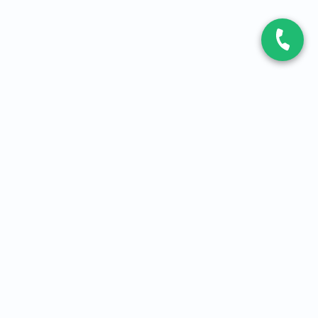
CONTACT
Contactez-nous
Expert fibre et 5G
01 86 76 06 08
4,2
sur
3093
avis, par Avis Vérifiés
À PROPOS