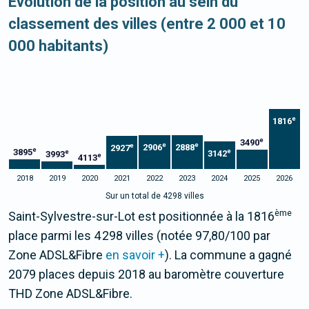
Evolution de la position au sein du
classement des villes (entre 2 000 et 10
000 habitants)
e
1816
e
3490
e
e
e
2906
2888
2927
e
3895
e
e
3142
3993
e
4113
2018
2019
2020
2021
2022
2023
2024
2025
2026
Sur un total de 4298 villes
ème
Saint-Sylvestre-sur-Lot est positionnée à la 1816
place parmi les 4 298 villes (notée 97,80/100 par
Zone ADSL&Fibre
en savoir +
). La commune a gagné
2079 places depuis 2018 au baromètre couverture
THD Zone ADSL&Fibre.