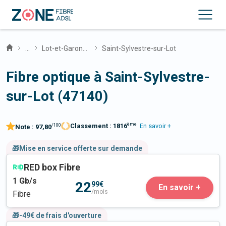
...
Lot-et-Garonne
Saint-Sylvestre-sur-Lot
Fibre optique à Saint-Sylvestre-
sur-Lot (47140)
ème
Classement :
1816
En savoir +
/100
Note :
97,80
🎁Mise en service offerte sur demande
RED box Fibre
1
Gb/s
22
99€
En savoir +
/mois
Fibre
🎁-49€ de frais d'ouverture