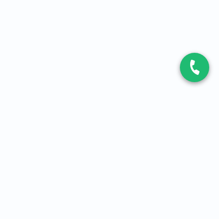
CONTACT
Contactez-nous
Expert fibre et 5G
01 86 76 06 08
4,2
sur
3093
avis, par Avis Vérifiés