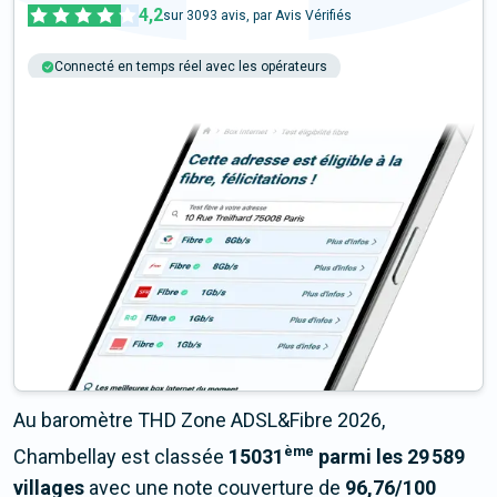
4,2
sur
3093
avis, par Avis Vérifiés
Connecté en temps réel avec les opérateurs
+6M tests chaque année
Multi-opérateurs
Au baromètre THD Zone ADSL&Fibre 2026,
ème
Chambellay est classée
15031
parmi les 29 589
villages
avec une note couverture de
96,76/100