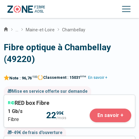
...
Maine-et-Loire
Chambellay
Fibre optique à Chambellay
(49220)
ème
Classement :
15031
En savoir +
/100
Note :
96,76
🎁Mise en service offerte sur demande
RED box Fibre
1
Gb/s
22
99€
En savoir +
/mois
Fibre
🎁-49€ de frais d'ouverture