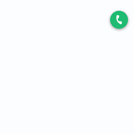
CONTACT
Contactez-nous
Expert fibre et 5G
01 86 76 06 08
4,2
sur
3093
avis, par Avis Vérifiés
À PROPOS