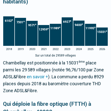
habitants)
e
6102
e
6927
e
7301
e
e
9400
9571
e
e
11989
11995
e
12959
e
15031
2018
2019
2020
2021
2022
2023
2024
2025
2026
Sur un total de 29589 villages
ème
Chambellay est positionnée à la 15031
place
parmi les 29 589 villages (notée 96,76/100 par Zone
ADSL&Fibre
en savoir +
). La commune a perdu 8929
places depuis 2018 au baromètre couverture THD
Zone ADSL&Fibre.
Qui déploie la fibre optique (FTTH) à