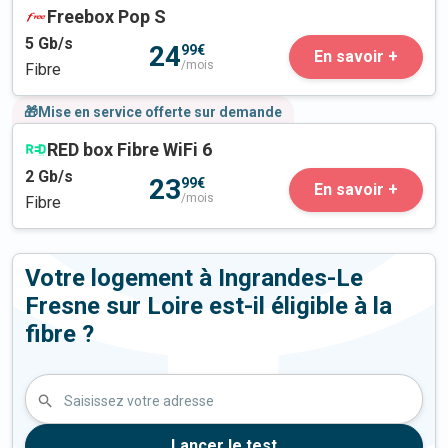
Freebox Pop S
5
Gb/s
24
99€
En savoir +
/mois
Fibre
🎁Mise en service offerte sur demande
RED box Fibre WiFi 6
2
Gb/s
23
99€
En savoir +
/mois
Fibre
Votre logement à Ingrandes-Le
Fresne sur Loire est-il éligible à la
fibre ?
Saisissez votre adresse
Lancer le test