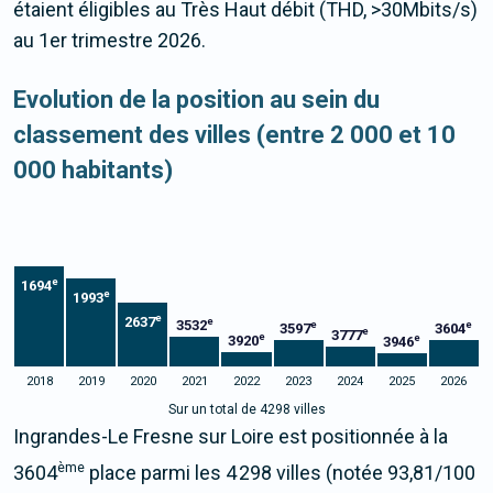
étaient éligibles au Très Haut débit (THD, >30Mbits/s)
au 1er trimestre 2026.
Evolution de la position au sein du
classement des villes (entre 2 000 et 10
000 habitants)
e
1694
e
1993
e
2637
e
3532
e
e
3597
3604
e
3777
e
e
3920
3946
2018
2019
2020
2021
2022
2023
2024
2025
2026
Sur un total de 4298 villes
Ingrandes-Le Fresne sur Loire est positionnée à la
ème
3604
place parmi les 4 298 villes (notée 93,81/100