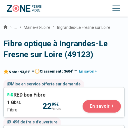
...
Maine-et-Loire
Ingrandes-Le Fresne sur Loire
Fibre optique à Ingrandes-Le
Fresne sur Loire (49123)
ème
Classement :
3604
En savoir +
/100
Note :
93,81
🎁Mise en service offerte sur demande
RED box Fibre
1
Gb/s
22
99€
En savoir +
/mois
Fibre
🎁-49€ de frais d'ouverture