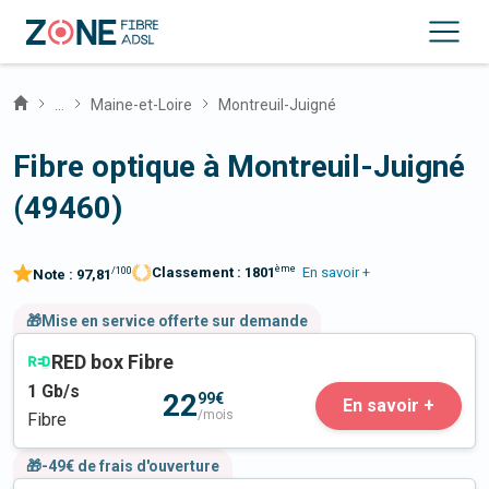
...
Maine-et-Loire
Montreuil-Juigné
Fibre optique à Montreuil-Juigné
(49460)
ème
Classement :
1801
En savoir +
/100
Note :
97,81
🎁Mise en service offerte sur demande
RED box Fibre
1
Gb/s
22
99€
En savoir +
/mois
Fibre
🎁-49€ de frais d'ouverture