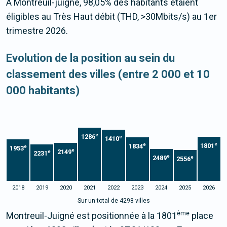
À Montreuil-juigné, 98,05% des habitants étaient
éligibles au Très Haut débit (THD, >30Mbits/s) au 1er
trimestre 2026.
Evolution de la position au sein du
classement des villes (entre 2 000 et 10
000 habitants)
e
1286
e
1410
e
e
1801
1834
e
1953
e
2149
e
2231
e
2489
e
2556
2018
2019
2020
2021
2022
2023
2024
2025
2026
Sur un total de 4298 villes
ème
Montreuil-Juigné est positionnée à la 1801
place