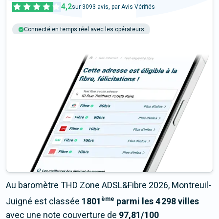
4,2
sur
3093
avis, par Avis Vérifiés
Connecté en temps réel avec les opérateurs
+6M tests chaque année
Multi-opérateurs
Au baromètre THD Zone ADSL&Fibre 2026, Montreuil-
ème
Juigné est classée
1801
parmi les 4 298 villes
avec une note couverture de
97,81/100