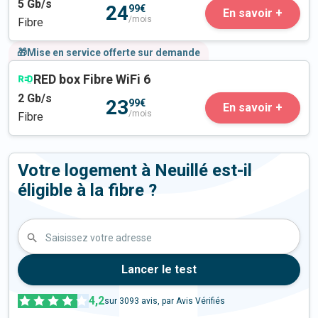
5
Gb/s
24
99€
En savoir +
/mois
Fibre
🎁Mise en service offerte sur demande
RED box Fibre WiFi 6
2
Gb/s
23
99€
En savoir +
/mois
Fibre
Votre logement à Neuillé est-il
éligible à la fibre ?
Saisissez votre adresse
Lancer le test
4,2
sur
3093
avis, par Avis Vérifiés