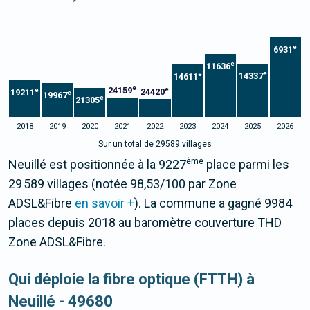
e
6931
e
11636
e
e
14337
14611
e
24159
e
e
24420
19211
e
19967
e
21305
2018
2019
2020
2021
2022
2023
2024
2025
2026
Sur un total de 29589 villages
ème
Neuillé est positionnée à la 9227
place parmi les
29 589 villages (notée 98,53/100 par Zone
ADSL&Fibre
en savoir +
). La commune a gagné 9984
places depuis 2018 au baromètre couverture THD
Zone ADSL&Fibre.
Qui déploie la fibre optique (FTTH) à
Neuillé - 49680