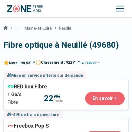
...
Maine-et-Loire
Neuillé
Fibre optique à Neuillé (49680)
ème
Classement :
9227
En savoir +
/100
Note :
98,53
🎁Mise en service offerte sur demande
RED box Fibre
1
Gb/s
22
99€
En savoir +
/mois
Fibre
🎁-49€ de frais d'ouverture
Freebox Pop S