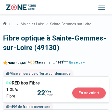
...
Maine-et-Loire
Sainte-Gemmes-sur-Loire
Fibre optique à Sainte-Gemmes-
sur-Loire (49130)
ème
Classement :
1923
En savoir +
/100
Note :
97,66
🎁Mise en service offerte sur demande
RED box Fibre
1
Gb/s
22
99€
En savoir +
/mois
Fibre
🎁-49€ de frais d'ouverture