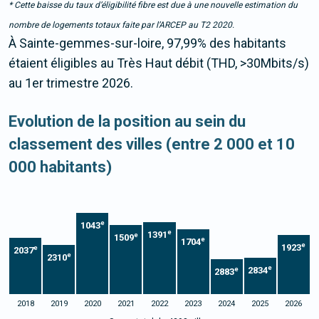
* Cette baisse du taux d’éligibilité fibre est due à une nouvelle estimation du
nombre de logements totaux faite par l’ARCEP au T2 2020.
À Sainte-gemmes-sur-loire, 97,99% des habitants
étaient éligibles au Très Haut débit (THD, >30Mbits/s)
au 1er trimestre 2026.
Evolution de la position au sein du
classement des villes (entre 2 000 et 10
000 habitants)
e
1043
e
1391
e
1509
e
1704
e
1923
e
2037
e
2310
e
2834
e
2883
2018
2019
2020
2021
2022
2023
2024
2025
2026