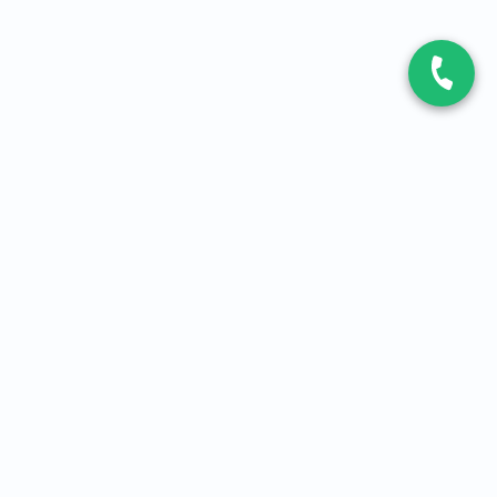
CONTACT
Contactez-nous
Expert fibre et 5G
01 86 76 06 08
4,2
sur
3093
avis, par Avis Vérifiés
À PROPOS