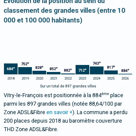
Evolution de la position au sein du
classement des grandes villes (entre 10
000 et 100 000 habitants)
e
743
e
752
e
e
817
828
e
e
684
852
e
e
e
882
712
884
2018
2019
2020
2021
2022
2023
2024
2025
2026
Sur un total de 897 grandes villes
ème
Vitry-le-François est positionnée à la 884
place
parmi les 897 grandes villes (notée 88,64/100 par
Zone ADSL&Fibre
en savoir +
). La commune a perdu
200 places depuis 2018 au baromètre couverture
THD Zone ADSL&Fibre.