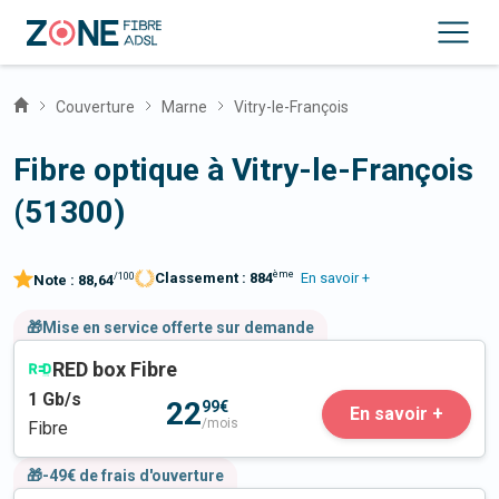
Couverture
Marne
Vitry-le-François
Fibre optique à Vitry-le-François
(51300)
ème
Classement :
884
En savoir +
/100
Note :
88,64
🎁Mise en service offerte sur demande
RED box Fibre
1
Gb/s
22
99€
En savoir +
/mois
Fibre
🎁-49€ de frais d'ouverture