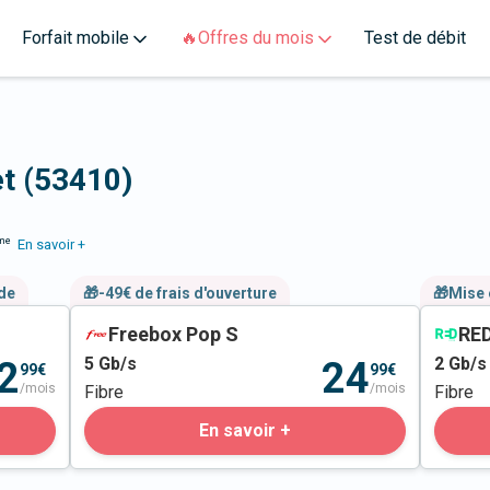
Forfait mobile
🔥Offres du mois
Test de débit
et (53410)
me
En savoir +
nde
🎁-49€ de frais d'ouverture
🎁Mise 
Freebox Pop S
RED
5
Gb/s
2
Gb/s
2
24
99€
99€
/mois
/mois
Fibre
Fibre
En savoir +