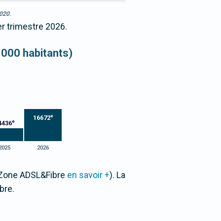
2020.
er trimestre 2026.
 000 habitants)
e
16672
e
4436
2025
2026
r Zone ADSL&Fibre
en savoir +
). La
bre.