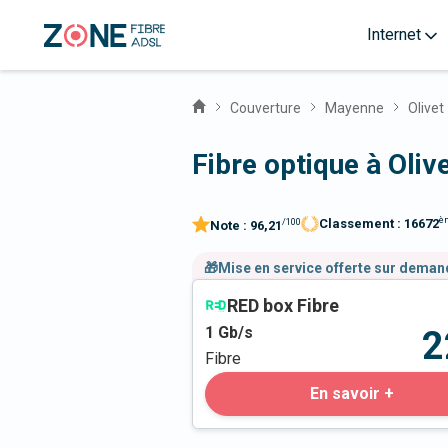
Internet
Couverture
Mayenne
Olivet
Fibre optique à Oliv
è
Classement :
16672
/100
Note :
96,21
🎁Mise en service offerte sur dema
RED box Fibre
1
Gb/s
2
Fibre
En savoir +