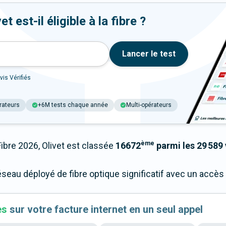
 est-il éligible à la fibre ?
Lancer le test
vis Vérifiés
rateurs
+6M tests chaque année
Multi-opérateurs
ème
re 2026, Olivet est classée
16672
parmi les 29 589 
éseau déployé de fibre optique significatif avec un accè
es
sur votre facture internet en un seul appel