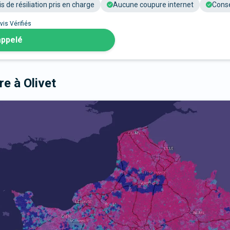
is de résiliation pris en charge
Aucune coupure internet
Conse
vis Vérifiés
appelé
bre
à Olivet