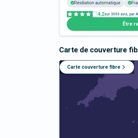
Résiliation automatique
Fra
4,2
sur
3093
avis, par A
Être r
Carte de couverture fi
Carte couverture fibre