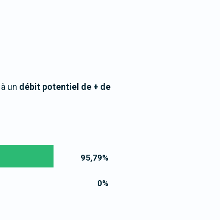
 à un
débit potentiel de + de
95,79
%
0
%