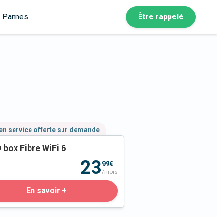
Pannes
Être rappelé
en service offerte sur demande
 box Fibre WiFi 6
23
99€
/mois
En savoir +