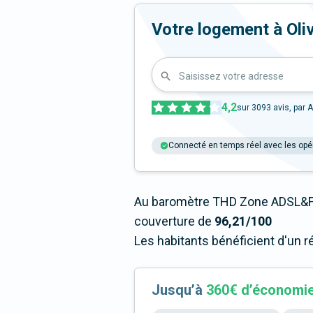
Votre logement à Olivet
Saisissez votre adresse
4,2
sur
3093
avis, par A
Connecté en temps réel avec les opé
Au baromètre THD Zone ADSL&Fib
couverture de
96,21/100
Les habitants bénéficient d'un r
Jusqu’à
360€ d’économi