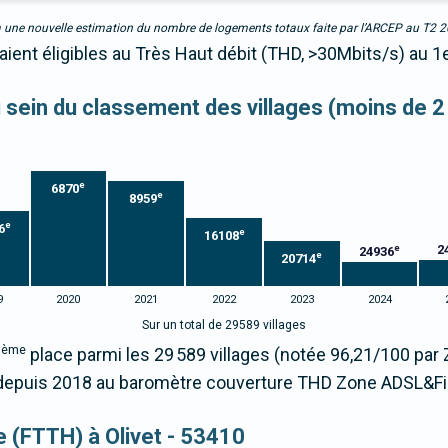
due à une nouvelle estimation du nombre de logements totaux faite par l’ARCEP au T2 
taient éligibles au Très Haut débit (THD, >30Mbits/s) au 1
au sein du classement des villages (moins de 2
e
6870
e
8959
e
6
e
16108
2
e
24936
e
20714
9
2020
2021
2022
2023
2024
Sur un total de 29589 villages
ème
2
place parmi les 29 589 villages (notée 96,21/100 pa
epuis 2018 au baromètre couverture THD Zone ADSL&Fi
ue (FTTH) à Olivet - 53410