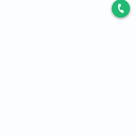
CONTACT
Contactez-nous
Expert fibre et 5G
01 86 76 06 08
4,2
sur
3093
avis, par Avis Vérifiés
À PROPOS
Qui sommes-nous