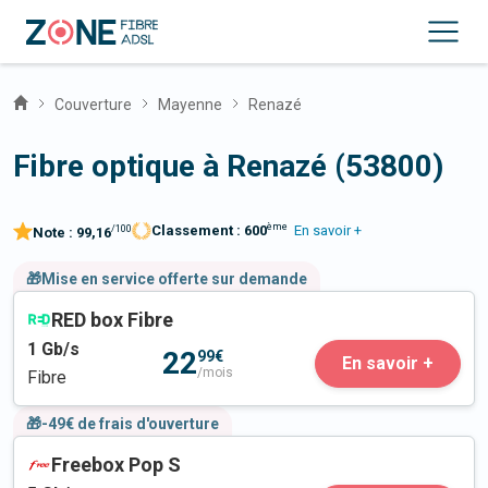
Couverture
Mayenne
Renazé
Fibre optique à Renazé (53800)
ème
Classement :
600
En savoir +
/100
Note :
99,16
🎁Mise en service offerte sur demande
RED box Fibre
1
Gb/s
22
99€
En savoir +
/mois
Fibre
🎁-49€ de frais d'ouverture
Freebox Pop S