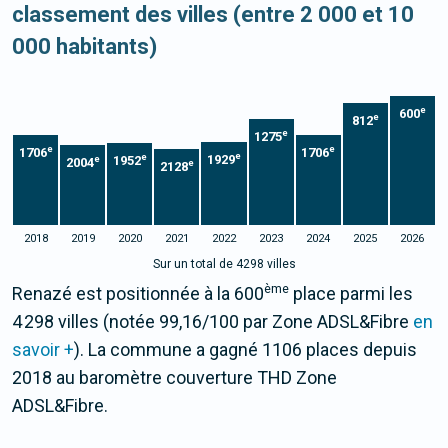
classement des villes (entre 2 000 et 10
000 habitants)
e
600
e
812
e
1275
e
e
1706
1706
e
e
1929
1952
e
2004
e
2128
2018
2019
2020
2021
2022
2023
2024
2025
2026
Sur un total de 4298 villes
ème
Renazé est positionnée à la 600
place parmi les
4 298 villes (notée 99,16/100 par Zone ADSL&Fibre
en
savoir +
). La commune a gagné 1106 places depuis
2018 au baromètre couverture THD Zone
ADSL&Fibre.