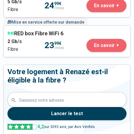
5
Gb/s
24
99€
En savoir +
/mois
Fibre
🎁Mise en service offerte sur demande
RED box Fibre WiFi 6
2
Gb/s
23
99€
En savoir +
/mois
Fibre
Votre logement à Renazé est-il
éligible à la fibre ?
Saisissez votre adresse
Lancer le test
4,2
sur
3093
avis, par Avis Vérifiés