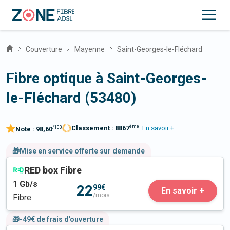
Couverture
Mayenne
Saint-Georges-le-Fléchard
Fibre optique à Saint-Georges-
le-Fléchard (53480)
ème
Classement :
8867
En savoir +
/100
Note :
98,60
🎁Mise en service offerte sur demande
RED box Fibre
1
Gb/s
22
99€
En savoir +
/mois
Fibre
🎁-49€ de frais d'ouverture