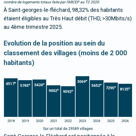
nombre de logements totaux faite par l’ARCEP au T2 2020.
À Saint-georges-le-fléchard, 98,32% des habitants
étaient éligibles au Très Haut débit (THD, >30Mbits/s)
au 4ème trimestre 2025.
Evolution de la position au sein du
classement des villages (moins de 2 000
habitants)
e
3069
e
4517
e
5424
e
e
5745
5652
e
7295
e
8125
e
9002
e
9592
2018
2019
2020
2021
2022
2023
2024
2025
2026
Sur un total de 29589 villages