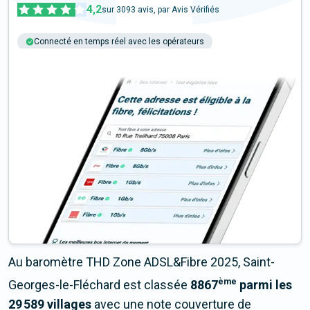
4,2
sur
3093
avis, par Avis Vérifiés
Connecté en temps réel avec les opérateurs
+6M tests chaque année
Multi-opérateurs
Au baromètre THD Zone ADSL&Fibre 2025, Saint-
ème
Georges-le-Fléchard est classée
8867
parmi les
29 589 villages
avec une note couverture de