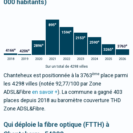
000 habitants)
e
895
e
1594
e
2153
e
2590
e
2896
e
3763
e
3265
e
4166
e
4206
2018
2019
2020
2021
2022
2023
2024
2025
2026
Sur un total de 4298 villes
ème
Chanteheux est positionnée à la 3763
place parmi
les 4 298 villes (notée 92,77/100 par Zone
ADSL&Fibre
en savoir +
). La commune a gagné 403
places depuis 2018 au baromètre couverture THD
Zone ADSL&Fibre.
Qui déploie la fibre optique (FTTH) à