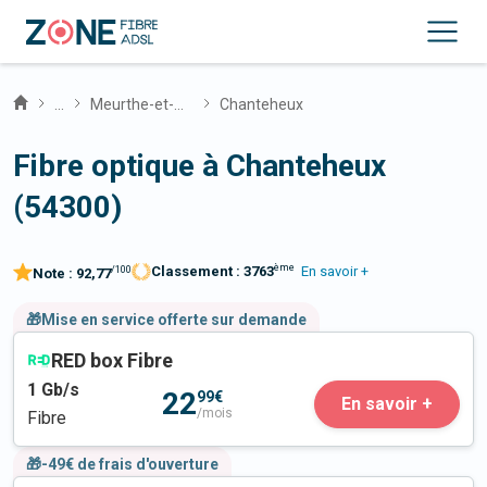
...
Meurthe-et-Moselle
Chanteheux
Fibre optique à Chanteheux
(54300)
ème
Classement :
3763
En savoir +
/100
Note :
92,77
🎁Mise en service offerte sur demande
RED box Fibre
1
Gb/s
22
99€
En savoir +
/mois
Fibre
🎁-49€ de frais d'ouverture