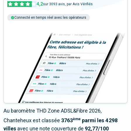
4,2
sur
3093
avis, par Avis Vérifiés
Connecté en temps réel avec les opérateurs
+6M tests chaque année
Multi-opérateurs
Au baromètre THD Zone ADSL&Fibre 2026,
ème
Chanteheux est classée
3763
parmi les 4 298
villes
avec une note couverture de
92,77/100