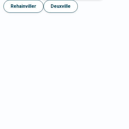
Rehainviller
Deuxville