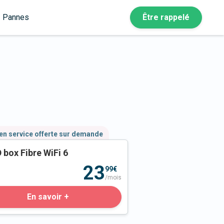
Pannes
Être rappelé
en service offerte sur demande
 box Fibre WiFi 6
23
99€
/mois
En savoir +