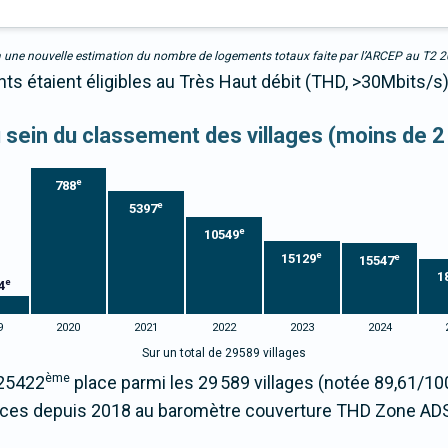
due à une nouvelle estimation du nombre de logements totaux faite par l’ARCEP au T2 
ts étaient éligibles au Très Haut débit (THD, >30Mbits/s)
au sein du classement des villages (moins de 2
e
788
e
5397
e
10549
e
15129
e
15547
1
e
4
9
2020
2021
2022
2023
2024
Sur un total de 29589 villages
ème
 25422
place parmi les 29 589 villages (notée 89,61/1
aces depuis 2018 au baromètre couverture THD Zone ADS