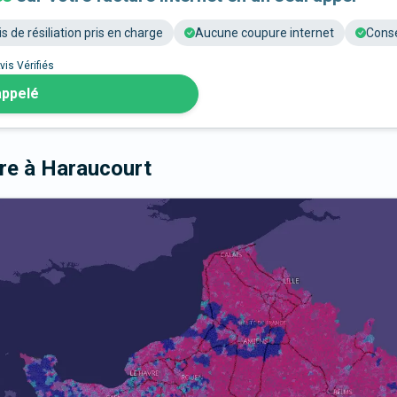
is de résiliation pris en charge
Aucune coupure internet
Conse
vis Vérifiés
appelé
bre
à Haraucourt