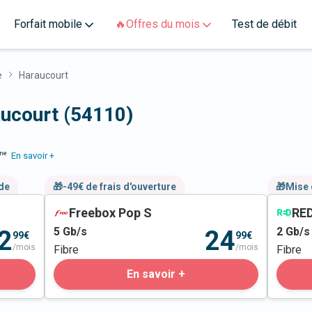
Forfait mobile
🔥Offres du mois
Test de débit
e
Haraucourt
aucourt (54110)
me
En savoir +
nde
🎁-49€ de frais d'ouverture
🎁Mise 
Freebox Pop S
RED
5
Gb/s
2
Gb/s
2
24
99€
99€
/mois
/mois
Fibre
Fibre
En savoir +