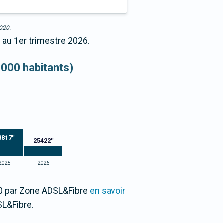
2020.
 au 1er trimestre 2026.
 000 habitants)
e
8817
e
25422
2025
2026
00 par Zone ADSL&Fibre
en savoir
L&Fibre.