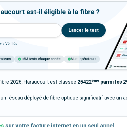
court est-il éligible à la fibre ?
Lancer le test
vis Vérifiés
rateurs
+6M tests chaque année
Multi-opérateurs
ème
bre 2026, Haraucourt est classée
25422
parmi les 29
'un réseau déployé de fibre optique significatif avec un
es
sur votre facture internet en un seul appel