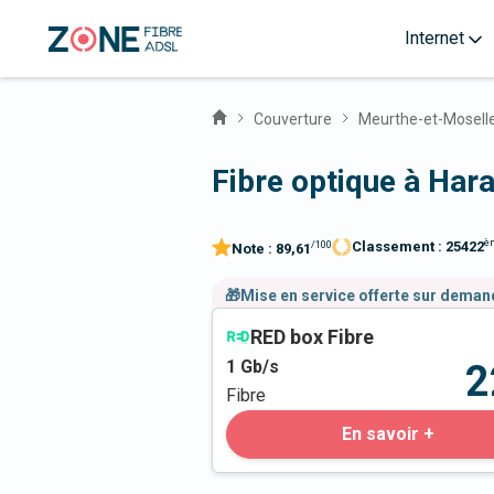
Internet
Couverture
Meurthe-et-Mosell
Fibre optique à Har
è
Classement :
25422
/100
Note :
89,61
🎁Mise en service offerte sur dema
RED box Fibre
1
Gb/s
2
Fibre
En savoir +