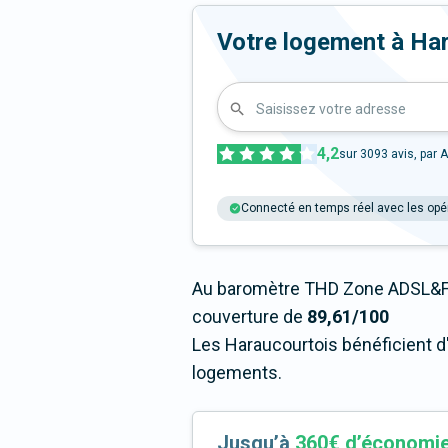
Votre logement à Harau
Saisissez votre adresse
4,2
sur
3093
avis, par A
Connecté en temps réel avec les opé
Au baromètre THD Zone ADSL&Fi
couverture de
89,61/100
Les Haraucourtois bénéficient d
logements.
Jusqu’à
360€ d’économi