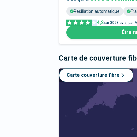
Résiliation automatique
Fra
4,2
sur
3093
avis, par A
Être r
Carte de couverture fi
Carte couverture fibre