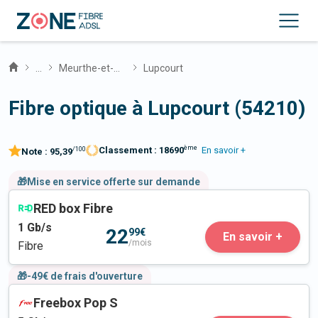
...
Meurthe-et-Moselle
Lupcourt
Fibre optique à Lupcourt (54210)
ème
Classement :
18690
En savoir +
/100
Note :
95,39
🎁Mise en service offerte sur demande
RED box Fibre
1
Gb/s
22
99€
En savoir +
/mois
Fibre
🎁-49€ de frais d'ouverture
Freebox Pop S