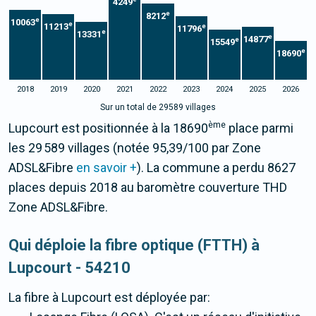
4249
e
8212
e
10063
e
11213
e
11796
e
13331
e
14877
e
15549
e
18690
2018
2019
2020
2021
2022
2023
2024
2025
2026
Sur un total de 29589 villages
ème
Lupcourt est positionnée à la 18690
place parmi
les 29 589 villages (notée 95,39/100 par Zone
ADSL&Fibre
en savoir +
). La commune a perdu 8627
places depuis 2018 au baromètre couverture THD
Zone ADSL&Fibre.
Qui déploie la fibre optique (FTTH) à
Lupcourt - 54210
La fibre
à Lupcourt
est déployée par: