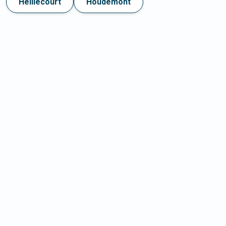
Heillecourt
Houdemont