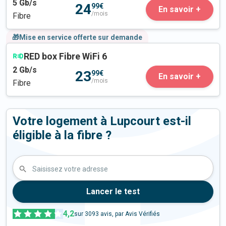
5
Gb/s
24
99€
En savoir +
/mois
Fibre
🎁Mise en service offerte sur demande
RED box Fibre WiFi 6
2
Gb/s
23
99€
En savoir +
/mois
Fibre
Votre logement à Lupcourt est-il
éligible à la fibre ?
Saisissez votre adresse
Lancer le test
4,2
sur
3093
avis, par Avis Vérifiés